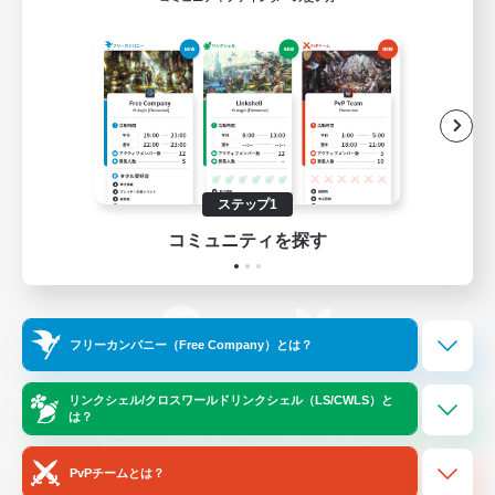
ゲームダウンロード
Official Information
/
X
News
YouTube
ステップ1
コミュニティを探す
Instagram
Twitch
フリーカンパニー（Free Company）とは？
LINE
Bluesky
リンクシェル/クロスワールドリンクシェル（LS/CWLS）と
は？
レーティング制度について
プライバシーポリシー
著作権について
サポートセンター
PvPチームとは？