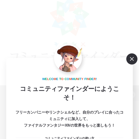
W
E
L
C
O
M
E
T
O
C
O
M
M
U
N
I
T
Y
F
I
N
D
E
R
!
コミュニティファインダーにようこ
そ！
パソコン版へ
フリーカンパニーやリンクシェルなど、自分のプレイに合ったコ
ミュニティに加入して、
ファイナルファンタジーXIVの世界をもっと楽しもう！
関連商品
e-STOREで購入
コミュニティファインダーの使い方