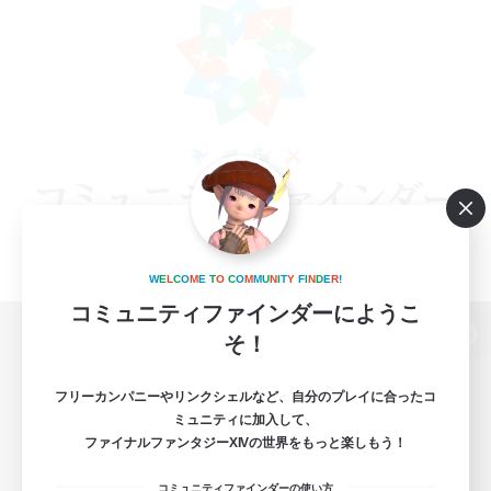
W
E
L
C
O
M
E
T
O
C
O
M
M
U
N
I
T
Y
F
I
N
D
E
R
!
コミュニティファインダーにようこ
そ！
パソコン版へ
フリーカンパニーやリンクシェルなど、自分のプレイに合ったコ
ミュニティに加入して、
ファイナルファンタジーXIVの世界をもっと楽しもう！
関連商品
e-STOREで購入
コミュニティファインダーの使い方