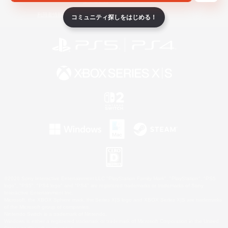
ライセンス
ルール＆ポリシー
利用者情報の外部送信について
コミュニティ探しをはじめる！
©2026 Sony Interactive Entertainment LLC."PlayStation Family Mark", "PlayStation", "PS5
logo", "PS5", "PS4 logo" and "PS4" are registered trademarks or trademarks of Sony
Interactive Entertainment Inc.
Microsoft, the XBOX Sphere mark, the Series X|S logo and XBOX Series X|S are trademarks
of the Microsoft group of companies.
Nintendo Switch is a trademark of Nintendo.
Windows is either a registered trademark or trademark of Microsoft Corporation in the United