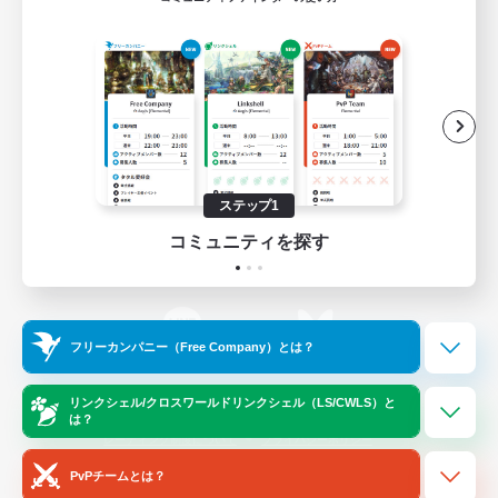
ゲームダウンロード
Official Information
/
X
News
YouTube
ステップ1
コミュニティを探す
Instagram
Twitch
フリーカンパニー（Free Company）とは？
LINE
Bluesky
リンクシェル/クロスワールドリンクシェル（LS/CWLS）と
は？
レーティング制度について
プライバシーポリシー
著作権について
サポートセンター
PvPチームとは？