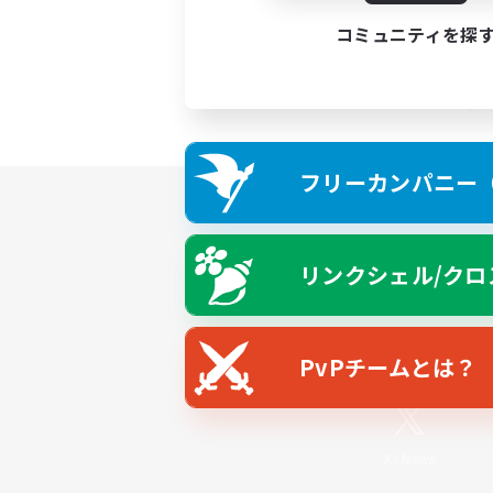
コミュニティを探
フリーカンパニー（F
リンクシェル/クロ
PvPチームとは？
X
/
News