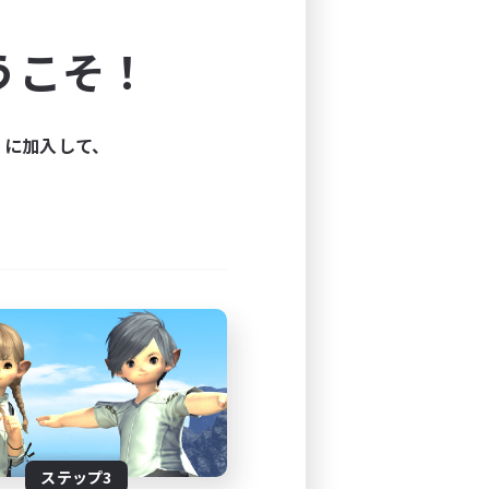
よう！
うこそ！
できます。
と楽しもう！
ィに加入して、
ステップ3