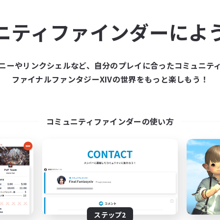
ュニティメンバーを集め
ニティファインダーによ
ティファインダーは、一緒に冒険する仲間を募集することが
た仲間を集めて、ファイナルファンタジーXIVの世界をもっ
ニーやリンクシェルなど、自分のプレイに合ったコミュニテ
ファイナルファンタジーXIVの世界をもっと楽しもう！
新規募集を作成する
コミュニティファインダーの使い方
ステップ2