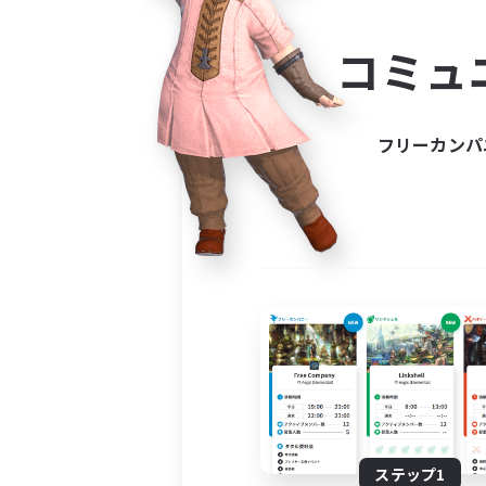
コミ
コミュ
コミュニ
自分に合っ
フリーカンパ
ステップ1