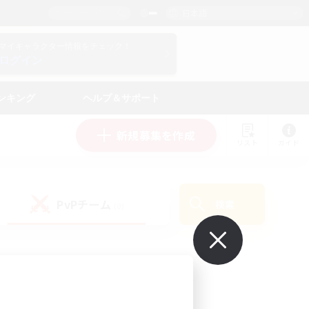
日本語
マイキャラクター情報をチェック！
ログイン
ンキング
ヘルプ＆サポート
新規募集を作成
リスト
ガイド
PvPチーム
検索
(0)
で