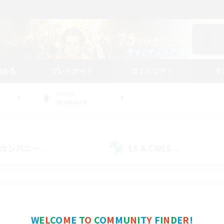
始める
プレイガイド
コミュニティ
ラ
WORLD
Bismarck
カンパニー
LS & CWLS
(4)
(4)
コミュニティファインダー
W
E
L
C
O
M
E
T
O
C
O
M
M
U
N
I
T
Y
F
I
N
D
E
R
!