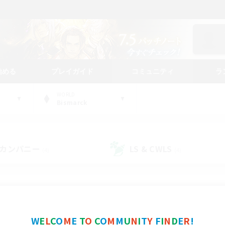
始める
プレイガイド
コミュニティ
ラ
WORLD
Bismarck
カンパニー
LS & CWLS
(4)
(4)
コミュニティファインダー
W
E
L
C
O
M
E
T
O
C
O
M
M
U
N
I
T
Y
F
I
N
D
E
R
!