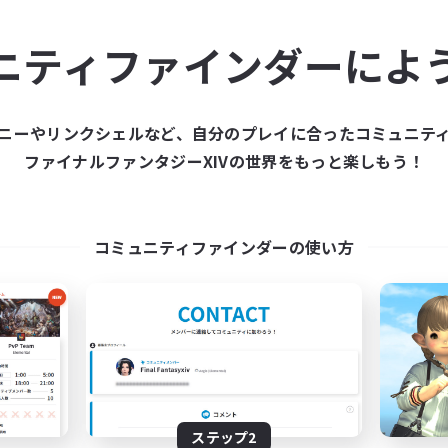
ュニティメンバーを集め
ニティファインダーによ
ティファインダーは、一緒に冒険する仲間を募集することが
た仲間を集めて、ファイナルファンタジーXIVの世界をもっ
ニーやリンクシェルなど、自分のプレイに合ったコミュニテ
ファイナルファンタジーXIVの世界をもっと楽しもう！
新規募集を作成する
コミュニティファインダーの使い方
ステップ2