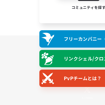
コミュニティを探
フリーカンパニー（F
リンクシェル/クロ
PvPチームとは？
X
/
News