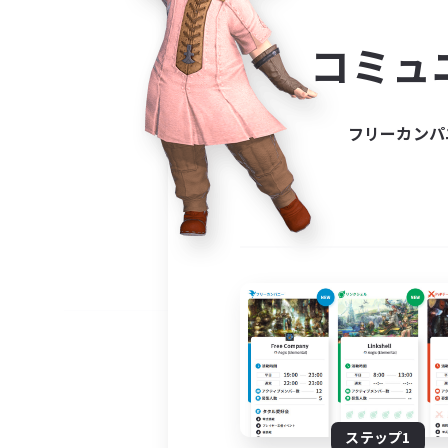
コミ
コミュ
コミュニ
自分に合っ
フリーカンパ
ステップ1