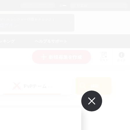
日本語
マイキャラクター情報をチェック！
ログイン
ンキング
ヘルプ＆サポート
新規募集を作成
リスト
ガイド
PvPチーム
検索
(0)
で