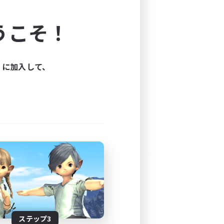
よう！
うこそ！
できます。
と楽しもう！
ィに加入して、
ステップ3