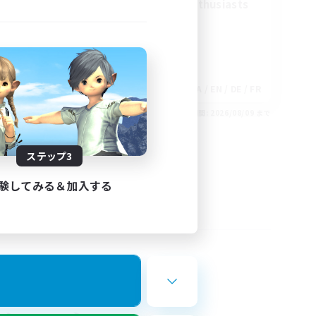
Treasure Map Enthusiasts
EN
JA / EN / DE / FR
26/08/30 まで
募集期間: 2026/08/09 まで
ステップ3
験してみる＆加入する