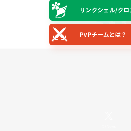
リンクシェル/クロ
PvPチームとは？
X
/
News