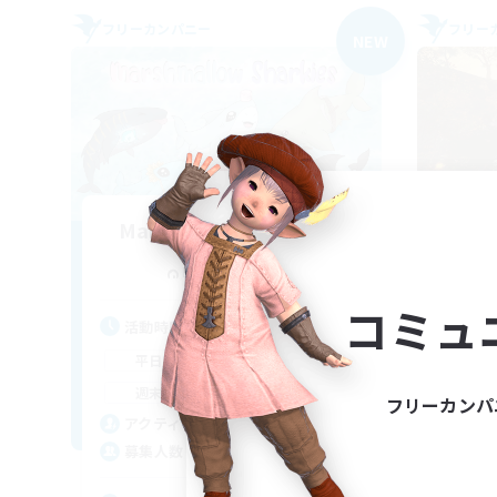
フリーカンパニー
フリー
NEW
Marshmallow Sharkies
追加メンバー募集
Bismarck [Materia]
コミュ
活動時間
活
17:00
23:00
平日
平
8:00
23:00
週末
週
フリーカンパ
45
アクティブメンバー数
ア
100
募集人数
募