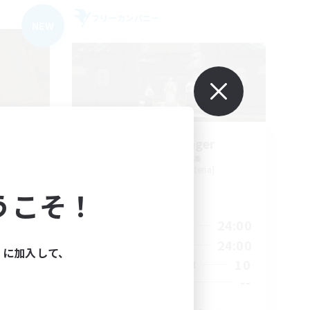
フリーカンパニー
NEW
ters
Stormbringer
追加メンバー募集
Bismarck [Materia]
うこそ！
活動時間
23:00
15:00
24:00
平日
23:00
9:00
24:00
週末
ィに加入して、
20
10
アクティブメンバー数
100
--
募集人数