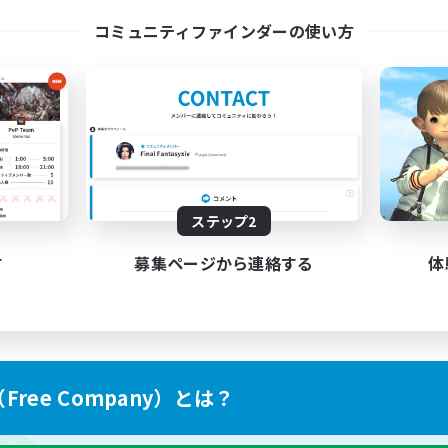
l Are Welcome!
Discord Server
コミュニティファインダーの使い方
EN
募集期間: 2026/09/01 まで
募集期間: 20
ステップ2
す
募集ページから連絡する
体
ree Company）とは？