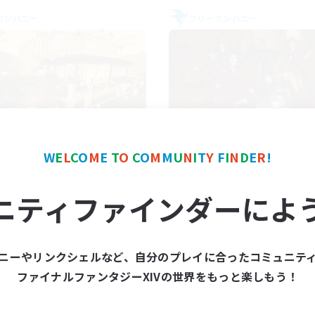
カンパニー
フリーカンパニー
Mistwalkers
Dungeons & Craf
W
E
L
C
O
M
E
T
O
C
O
M
M
U
N
I
T
Y
F
I
N
D
E
R
!
追加メンバー募集
追加メンバー募集
Bismarck [Materia]
Bismarck [Materia]
ニティファインダーによ
動時間
活動時間
8:00
24:00
18:00
日
平日
8:00
24:00
14:00
末
週末
ニーやリンクシェルなど、自分のプレイに合ったコミュニテ
125
クティブメンバー数
アクティブメンバー数
ファイナルファンタジーXIVの世界をもっと楽しもう！
512
集人数
募集人数