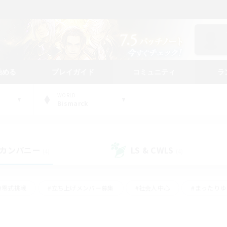
始める
プレイガイド
コミュニティ
ラ
WORLD
Bismarck
カンパニー
LS & CWLS
(4)
(4)
#零式挑戦
#立ち上げメンバー募集
#社会人中心
#まったり
#体験歓迎
#クラフター中心
#ギャザラー中心
#ロー
ング
#演奏
#ミラプリ（ミラージュプリズム）
#クリア目指