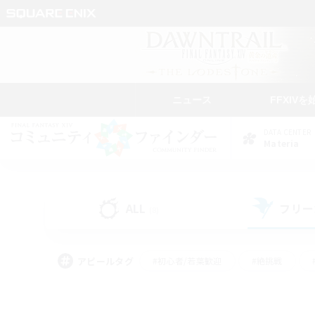
ニュース
FFXIVを
DATA CENTER
Materia
ALL
フリー
(8)
アピールタグ
#初心者/若葉歓迎
#絶挑戦
#モブハント
#学生中心
#なんでも楽しむ
#スクリーンショット撮影
#ハウジ