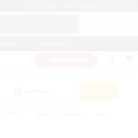
日本語
マイキャラクター情報をチェック！
ログイン
ンキング
ヘルプ＆サポート
新規募集を作成
リスト
ガイド
PvPチーム
検索
(0)
ゆっくり楽しむ
#極挑戦
#復帰者歓迎
#雑談
ルプレイ
#トレジャーハント
#レベリング
して頑張る
#プレイヤー主催イベント