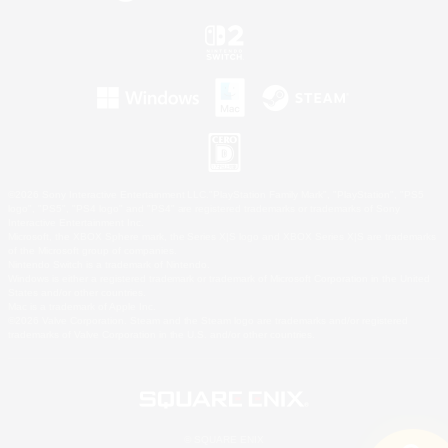
©2026 Sony Interactive Entertainment LLC."PlayStation Family Mark", "PlayStation", "PS5
logo", "PS5", "PS4 logo" and "PS4" are registered trademarks or trademarks of Sony
Interactive Entertainment Inc.
Microsoft, the XBOX Sphere mark, the Series X|S logo and XBOX Series X|S are trademarks
of the Microsoft group of companies.
Nintendo Switch is a trademark of Nintendo.
Windows is either a registered trademark or trademark of Microsoft Corporation in the United
States and/or other countries.
Mac is a trademark of Apple Inc.
©2026 Valve Corporation. Steam and the Steam logo are trademarks and/or registered
trademarks of Valve Corporation in the U.S. and/or other countries.
© SQUARE ENIX