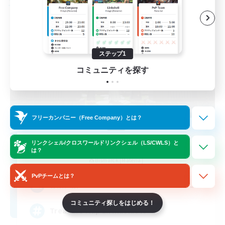
フリーカンパニー
ステップ1
コミュニティを探す
フリーカンパニー（Free Company）とは？
Stormbringer
リンクシェル/クロスワールドリンクシェル（LS/CWLS）と
は？
追加メンバー募集
Bismarck [Materia]
PvPチームとは？
--
募集人数
コミュニティ探しをはじめる！
Treasure Map Enthusiasts