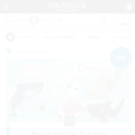
リスト
募集作成
#初心者/若葉歓迎
#絶挑戦
#立ち上げメ
アピールタグ
フリーカンパニー
NEW
Marshmallow Sharkies