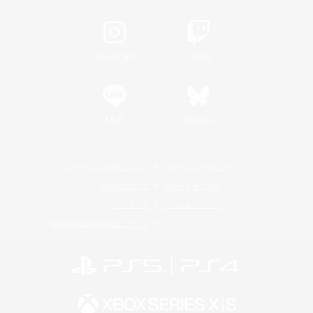
Instagram
Twitch
LINE
Bluesky
レーティング制度について
プライバシーポリシー
著作権について
サポートセンター
ライセンス
ルール＆ポリシー
利用者情報の外部送信について