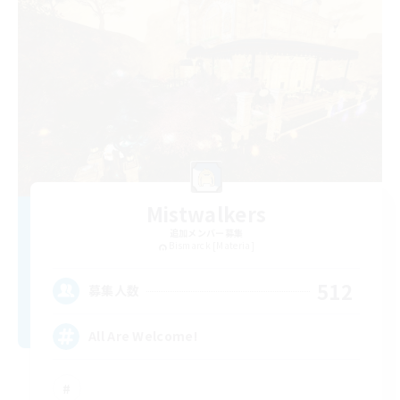
Mistwalkers
追加メンバー募集
Bismarck [Materia]
512
募集人数
All Are Welcome!