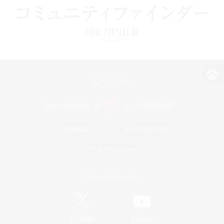
パソコン版へ
関連商品
e-STOREで購入
ゲームダウンロード
Official Information
/
X
News
YouTube