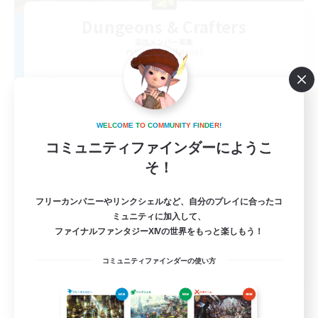
Dungeons & Crafters
追加メンバー募集
Bismarck [Materia]
100
募集人数
Discord Server
W
E
L
C
O
M
E
T
O
C
O
M
M
U
N
I
T
Y
F
I
N
D
E
R
!
コミュニティファインダーにようこ
そ！
フリーカンパニーやリンクシェルなど、自分のプレイに合ったコ
ミュニティに加入して、
ファイナルファンタジーXIVの世界をもっと楽しもう！
EN
コミュニティファインダーの使い方
詳細を見る
募集期間: 2026/08/30 まで