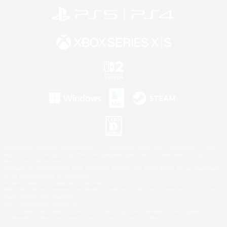
©2026 Sony Interactive Entertainment LLC."PlayStation Family Mark", "PlayStation", "PS5
logo", "PS5", "PS4 logo" and "PS4" are registered trademarks or trademarks of Sony
Interactive Entertainment Inc.
Microsoft, the XBOX Sphere mark, the Series X|S logo and XBOX Series X|S are trademarks
of the Microsoft group of companies.
Nintendo Switch is a trademark of Nintendo.
Windows is either a registered trademark or trademark of Microsoft Corporation in the United
States and/or other countries.
Mac is a trademark of Apple Inc.
©2026 Valve Corporation. Steam and the Steam logo are trademarks and/or registered
trademarks of Valve Corporation in the U.S. and/or other countries.