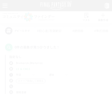
リスト
募集作成
#初心者/若葉歓迎
#絶挑戦
#零式挑戦
アピールタグ
0件の募集が見つかりました！
指定なし
Bismarck (Materia)
LS & CWLS
平日
週末
＃クリア目指して頑張る
使用言語