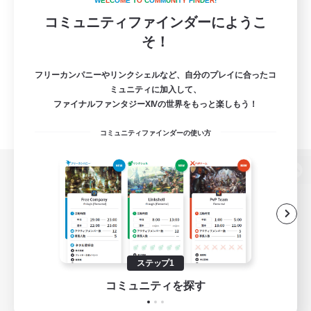
W
E
L
C
O
M
E
T
O
C
O
M
M
U
N
I
T
Y
F
I
N
D
E
R
!
コミュニティファインダーにようこ
そ！
フリーカンパニーやリンクシェルなど、自分のプレイに合ったコ
ミュニティに加入して、
ファイナルファンタジーXIVの世界をもっと楽しもう！
コミュニティファインダーの使い方
パソコン版へ
関連商品
e-STOREで購入
ステップ1
ゲームダウンロード
コミュニティを探す