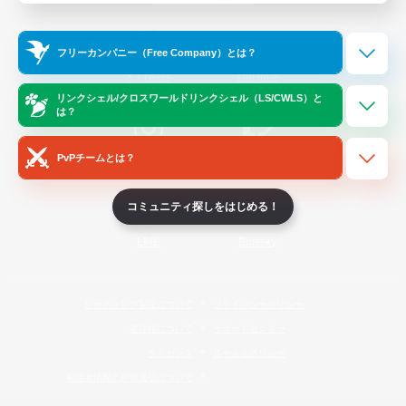
Official Information
フリーカンパニー（Free Company）とは？
/
X
News
YouTube
リンクシェル/クロスワールドリンクシェル（LS/CWLS）と
は？
PvPチームとは？
Instagram
Twitch
コミュニティ探しをはじめる！
LINE
Bluesky
レーティング制度について
プライバシーポリシー
著作権について
サポートセンター
ライセンス
ルール＆ポリシー
利用者情報の外部送信について