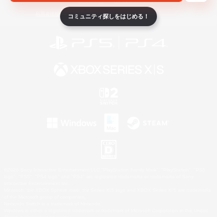
ライセンス
ルール＆ポリシー
利用者情報の外部送信について
コミュニティ探しをはじめる！
©2026 Sony Interactive Entertainment LLC."PlayStation Family Mark", "PlayStation", "PS5
logo", "PS5", "PS4 logo" and "PS4" are registered trademarks or trademarks of Sony
Interactive Entertainment Inc.
Microsoft, the XBOX Sphere mark, the Series X|S logo and XBOX Series X|S are trademarks
of the Microsoft group of companies.
Nintendo Switch is a trademark of Nintendo.
Windows is either a registered trademark or trademark of Microsoft Corporation in the United