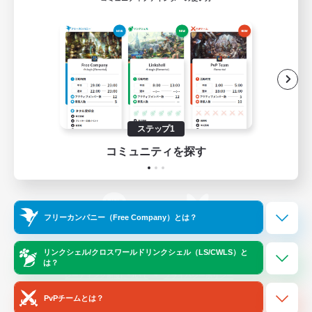
ゲームダウンロード
Official Information
/
X
News
YouTube
ステップ1
コミュニティを探す
Instagram
Twitch
フリーカンパニー（Free Company）とは？
LINE
Bluesky
リンクシェル/クロスワールドリンクシェル（LS/CWLS）と
は？
レーティング制度について
プライバシーポリシー
著作権について
サポートセンター
PvPチームとは？