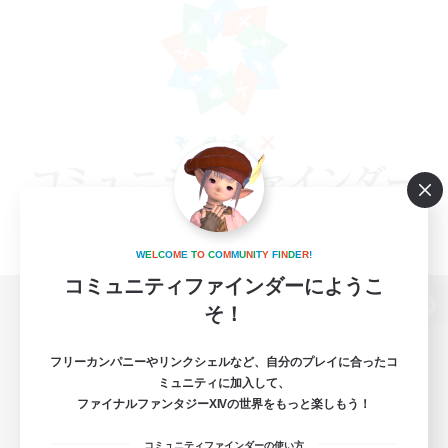
W
E
L
C
O
M
E
T
O
C
O
M
M
U
N
I
T
Y
F
I
N
D
E
R
!
コミュニティファインダーにようこ
そ！
パソコン版へ
フリーカンパニーやリンクシェルなど、自分のプレイに合ったコ
ミュニティに加入して、
ファイナルファンタジーXIVの世界をもっと楽しもう！
関連商品
e-STOREで購入
コミュニティファインダーの使い方