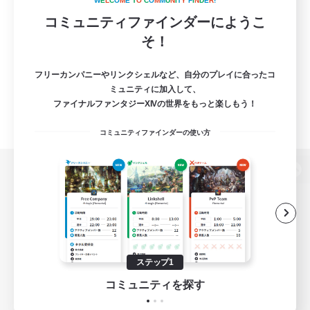
W
E
L
C
O
M
E
T
O
C
O
M
M
U
N
I
T
Y
F
I
N
D
E
R
!
コミュニティファインダーにようこ
そ！
フリーカンパニーやリンクシェルなど、自分のプレイに合ったコ
ミュニティに加入して、
ファイナルファンタジーXIVの世界をもっと楽しもう！
コミュニティファインダーの使い方
パソコン版へ
関連商品
e-STOREで購入
ステップ1
ゲームダウンロード
コミュニティを探す