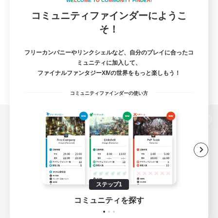
W
E
L
C
O
M
E
T
O
C
O
M
M
U
N
I
T
Y
F
I
N
D
E
R
!
コミュニティファインダーにようこ
そ！
フリーカンパニーやリンクシェルなど、自分のプレイに合ったコ
ミュニティに加入して、
ファイナルファンタジーXIVの世界をもっと楽しもう！
コミュニティファインダーの使い方
パソコン版へ
関連商品
e-STOREで購入
ステップ1
ゲームダウンロード
コミュニティを探す