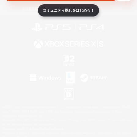
ライセンス
ルール＆ポリシー
利用者情報の外部送信について
コミュニティ探しをはじめる！
©2026 Sony Interactive Entertainment LLC."PlayStation Family Mark", "PlayStation", "PS5
logo", "PS5", "PS4 logo" and "PS4" are registered trademarks or trademarks of Sony
Interactive Entertainment Inc.
Microsoft, the XBOX Sphere mark, the Series X|S logo and XBOX Series X|S are trademarks
of the Microsoft group of companies.
Nintendo Switch is a trademark of Nintendo.
Windows is either a registered trademark or trademark of Microsoft Corporation in the United