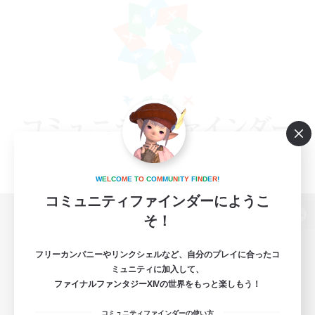
W
E
L
C
O
M
E
T
O
C
O
M
M
U
N
I
T
Y
F
I
N
D
E
R
!
コミュニティファインダーにようこ
そ！
パソコン版へ
フリーカンパニーやリンクシェルなど、自分のプレイに合ったコ
ミュニティに加入して、
ファイナルファンタジーXIVの世界をもっと楽しもう！
関連商品
e-STOREで購入
コミュニティファインダーの使い方