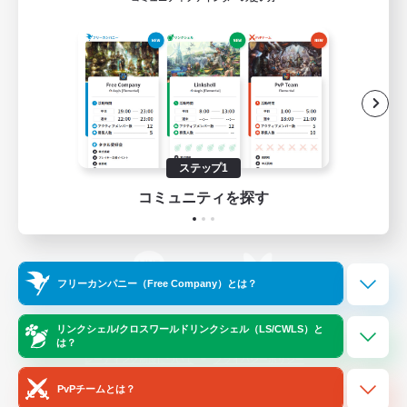
ゲームダウンロード
Official Information
/
X
News
YouTube
ステップ1
コミュニティを探す
Instagram
Twitch
フリーカンパニー（Free Company）とは？
LINE
Bluesky
リンクシェル/クロスワールドリンクシェル（LS/CWLS）と
は？
レーティング制度について
プライバシーポリシー
著作権について
サポートセンター
PvPチームとは？