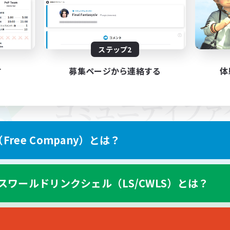
ステップ2
す
募集ページから連絡する
体
ree Company）とは？
スワールドリンクシェル（LS/CWLS）とは？
スマートフォン版へ