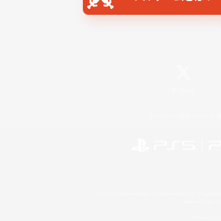
X
/
News
レーティング制度について
©2026 Sony Interactive Entertainment LLC."PlayStation
Microsoft, the 
Windows is e