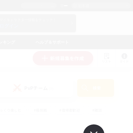
日本語
マイキャラクター情報をチェック！
ログイン
ンキング
ヘルプ＆サポート
新規募集を作成
リスト
ガイド
PvPチーム
検索
(0)
ゆっくり楽しむ
#極挑戦
#復帰者歓迎
#雑談
#ハウジング
#トレジャーハント
#レベリング
#プレイヤー主催イベント