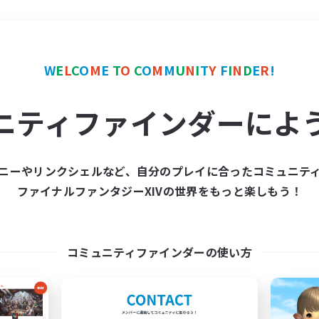
＃演奏
使用言語
W
E
L
C
O
M
E
T
O
C
O
M
M
U
N
I
T
Y
F
I
N
D
E
R
!
ニティファインダーによ
ニーやリンクシェルなど、自分のプレイに合ったコミュニテ
ファイナルファンタジーXIVの世界をもっと楽しもう！
募集数 0件
集が見つかりませんでし
コミュニティファインダーの使い方
条件を変えて検索してみるでっす！