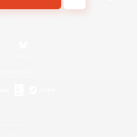
Bluesky
利用者情報の外部送信について
s or trademarks of Sony Interactive Entertainment Inc.
up of companies.
er countries.