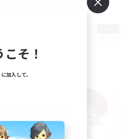
変更
うこそ！
ィに加入して、
た。