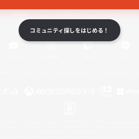
関連商品
e-STOREで購入
ゲームダウンロード
コミュニティ探しをはじめる！
Official Information
YouTube
Instagram
Twitch
LINE
著作権について
プライバシーポリシー
サポートセンター
ライセンス
ルール＆ポリシー
 Family Mark", "PlayStation", "PS5 logo", "PS5", "PS4 logo" and "PS4" are registered trademark
XBOX Sphere mark, the Series X|S logo and XBOX Series X|S are trademarks of the Microsoft gro
Nintendo Switch is a trademark of Nintendo.
ither a registered trademark or trademark of Microsoft Corporation in the United States and/or oth