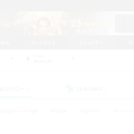
始める
プレイガイド
コミュニティ
ラ
WORLD
Bismarck
カンパニー
LS & CWLS
(0)
(0)
#立ち上げメンバー募集
#零式挑戦
#社会人中心
#まったり
体験歓迎
#クラフター中心
#ロールプレイ
#ギャザラー中心
ージュプリズム）
#スクリーンショット撮影
#クリア目指して頑張る