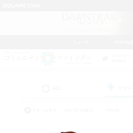
ニュース
FFXIVを
DATA CENTER
Materia
ALL
フリー
(0)
アピールタグ
#初心者/若葉歓迎
#絶挑戦
#学生中心
#なんでも楽しむ
#モブハント
#
#演奏
#ミラプリ（ミラ