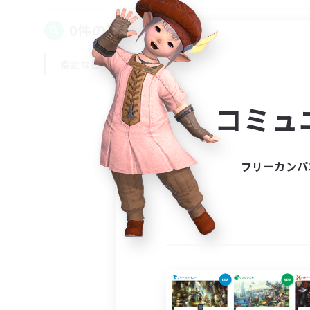
0件の募集が見つかりました！
指定なし
平日
週末
コミュ
フリーカンパ
募