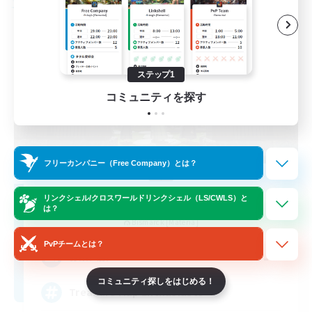
フリーカンパニー
ステップ1
コミュニティを探す
フリーカンパニー（Free Company）とは？
Stormbringer
リンクシェル/クロスワールドリンクシェル（LS/CWLS）と
は？
追加メンバー募集
Bismarck [Materia]
PvPチームとは？
--
募集人数
コミュニティ探しをはじめる！
Treasure Map Enthusiasts