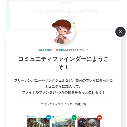
Dungeons & Crafters
追加メンバー募集
Bismarck [Materia]
100
募集人数
Discord Server
W
E
L
C
O
M
E
T
O
C
O
M
M
U
N
I
T
Y
F
I
N
D
E
R
!
コミュニティファインダーにようこ
そ！
フリーカンパニーやリンクシェルなど、自分のプレイに合ったコ
ミュニティに加入して、
ファイナルファンタジーXIVの世界をもっと楽しもう！
EN
コミュニティファインダーの使い方
詳細を見る
募集期間: 2026/08/30 まで