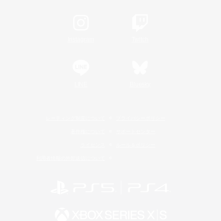
Instagram
Twitch
LINE
Bluesky
レーティング制度について
プライバシーポリシー
著作権について
サポートセンター
ライセンス
ルール＆ポリシー
利用者情報の外部送信について