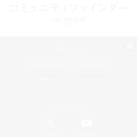
パソコン版へ
関連商品
e-STOREで購入
ゲームダウンロード
Official Information
/
X
News
YouTube