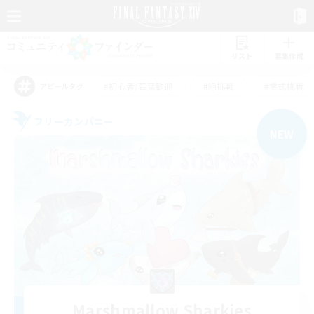
リスト
募集作成
#初心者/若葉歓迎
#絶挑戦
#零式挑戦
アピールタグ
フリーカンパニー
NEW
Marshmallow Sharkies