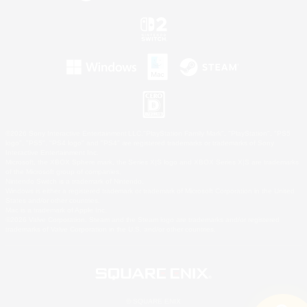
©2026 Sony Interactive Entertainment LLC."PlayStation Family Mark", "PlayStation", "PS5
logo", "PS5", "PS4 logo" and "PS4" are registered trademarks or trademarks of Sony
Interactive Entertainment Inc.
Microsoft, the XBOX Sphere mark, the Series X|S logo and XBOX Series X|S are trademarks
of the Microsoft group of companies.
Nintendo Switch is a trademark of Nintendo.
Windows is either a registered trademark or trademark of Microsoft Corporation in the United
States and/or other countries.
Mac is a trademark of Apple Inc.
©2026 Valve Corporation. Steam and the Steam logo are trademarks and/or registered
trademarks of Valve Corporation in the U.S. and/or other countries.
© SQUARE ENIX