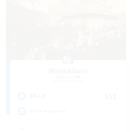
Mistwalkers
追加メンバー募集
Bismarck [Materia]
512
募集人数
All Are Welcome!