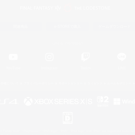
関連商品
e-STOREで購入
ゲームダウンロード
Official Information
YouTube
Instagram
Twitch
LINE
著作権について
プライバシーポリシー
サポートセンター
ライセンス
ルール＆ポリシー
 Family Mark", "PlayStation", "PS5 logo", "PS5", "PS4 logo" and "PS4" are registered trademark