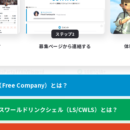
t's Party! Materia
Rainbow Connec
追加メンバー募集
追加メンバー募集
Materia
Materia
動時間
活動時間
0:00
23:00
18:00
ステップ2
日
平日
0:00
23:00
10:00
末
週末
す
募集ページから連絡する
体
1
クティブメンバー数
アクティブメンバー数
999
集人数
募集人数
tsPartyFFXIVDiscord
LGBTQIA+
ree Company）とは？
EN
スワールドリンクシェル（LS/CWLS）とは？
募集期間: 2026/08/24 まで
募集期間: 20