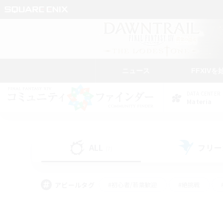
ニュース
FFXIVを
DATA CENTER
Materia
ALL
フリー
(7)
アピールタグ
#初心者/若葉歓迎
#絶挑戦
#雑談
#なんでも楽しむ
#学生中心
#
#スクリーンショット撮影
#ト