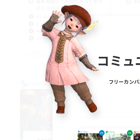
基本自由に！声かけあって色々
SH
行くスタイル！
立ち上げメンバー募集
まったりゆっくり楽しむ
なんでも楽しむ
スクリーンショット撮影
JA
コミュ
募集期間: 2026/09/07 まで
フリーカンパ
クロスワールドリンクシェル
クロス