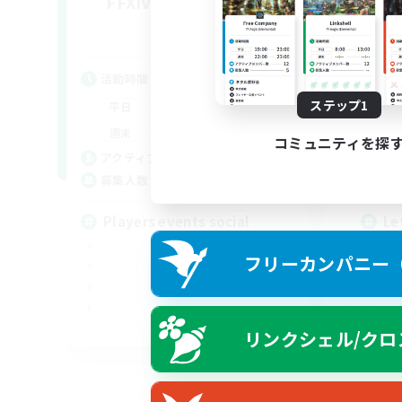
FFXIV NA Network 1
Le
追加メンバー募集
Materia
活動時間
活
7:00
11:00
ステップ1
平日
平
1:00
12:00
週末
週
コミュニティを探
717
アクティブメンバー数
ア
100
募集人数
募
Players events social
Le
フリーカンパニー（F
EN / FR
リンクシェル/クロ
募集期間: 2026/08/28 まで