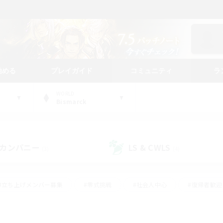
始める
プレイガイド
コミュニティ
ラ
WORLD
Bismarck
カンパニー
LS & CWLS
(3)
(4)
#立ち上げメンバー募集
#零式挑戦
#社会人中心
#復帰者歓迎
ギャザラー中心
#モブハント
#ロールプレイ
#体験歓迎
レジャーハント
#クリア目指して頑張る
#ミラプリ（ミラージュプリ