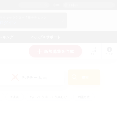
日本語
マイキャラクター情報をチェック！
ログイン
ンキング
ヘルプ＆サポート
新規募集を作成
リスト
ガイド
PvPチーム
検索
(0)
#演奏
#まったりゆっくり楽しむ
#極挑戦
#ハウジング
#レベリング
#クラフター中心
ズム）
#プレイヤー主催イベント