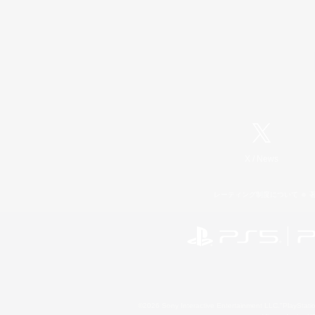
X
/
News
レーティング制度について
©2026 Sony Interactive Entertainment LLC."PlayStation