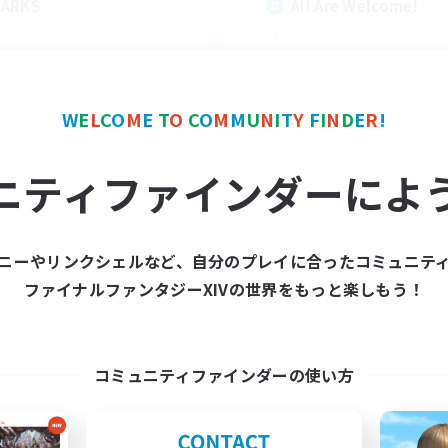
ARKS
All Are Welcome!
W
E
L
C
O
M
E
T
O
C
O
M
M
U
N
I
T
Y
F
I
N
D
E
R
!
EN
ニティファインダーによ
募集期間: 2026/09/03 まで
募集期間: 20
ニーやリンクシェルなど、自分のプレイに合ったコミュニテ
ワールドリンクシェル
クロスワールドリンクシェル
ファイナルファンタジーXIVの世界をもっと楽しもう！
コミュニティファインダーの使い方