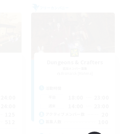
フリーカンパニー
Dungeons & Crafters
追加メンバー募集
Bismarck [Materia]
活動時間
24:00
18:00
23:00
平日
24:00
14:00
23:00
週末
125
20
アクティブメンバー数
512
100
募集人数