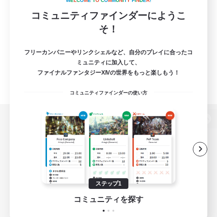
W
E
L
C
O
M
E
T
O
C
O
M
M
U
N
I
T
Y
F
I
N
D
E
R
!
コミュニティファインダーにようこ
そ！
フリーカンパニーやリンクシェルなど、自分のプレイに合ったコ
ミュニティに加入して、
ファイナルファンタジーXIVの世界をもっと楽しもう！
コミュニティファインダーの使い方
パソコン版へ
関連商品
e-STOREで購入
ステップ1
ゲームダウンロード
コミュニティを探す