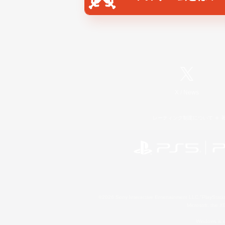
X
/
News
レーティング制度について
©2026 Sony Interactive Entertainment LLC."PlayStation
Microsoft, the 
Windows is e