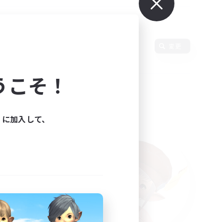
使用言語
変更
うこそ！
ィに加入して、
た。