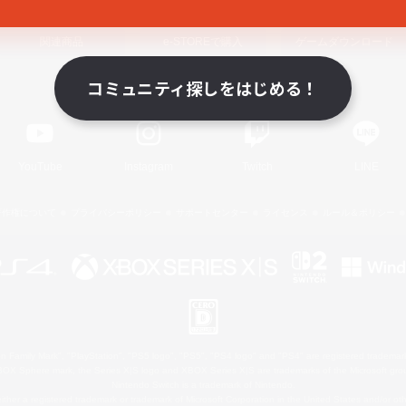
関連商品
e-STOREで購入
ゲームダウンロード
コミュニティ探しをはじめる！
Official Information
YouTube
Instagram
Twitch
LINE
著作権について
プライバシーポリシー
サポートセンター
ライセンス
ルール＆ポリシー
 Family Mark", "PlayStation", "PS5 logo", "PS5", "PS4 logo" and "PS4" are registered trademark
XBOX Sphere mark, the Series X|S logo and XBOX Series X|S are trademarks of the Microsoft gro
Nintendo Switch is a trademark of Nintendo.
ither a registered trademark or trademark of Microsoft Corporation in the United States and/or oth