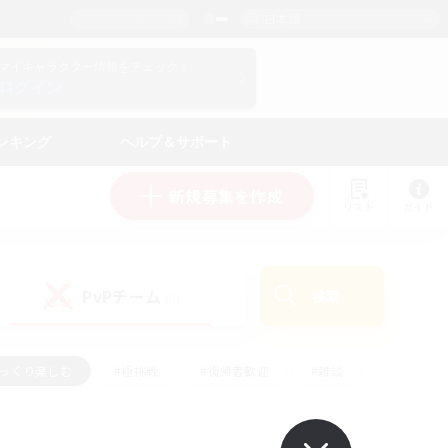
日本語
マイキャラクター情報をチェック！
ログイン
ンキング
ヘルプ＆サポート
新規募集を作成
リスト
ガイド
PvPチーム
検索
(0)
ゆっくり楽しむ
#極挑戦
#復帰者歓迎
#雑談
#ハウジング
#トレジャーハント
#レベリング
#プレイヤー主催イベント