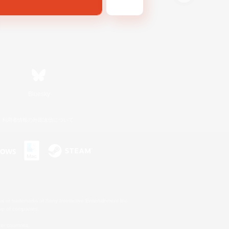
Bluesky
利用者情報の外部送信について
s or trademarks of Sony Interactive Entertainment Inc.
up of companies.
er countries.