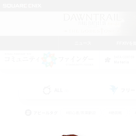
ニュース
FFXIVを
DATA CENTER
Materia
ALL
フリー
(1)
アピールタグ
#初心者/若葉歓迎
#絶挑戦
#学生中心
#なんでも楽しむ
#モブハント
#
#演奏
#ミラプリ（ミラ