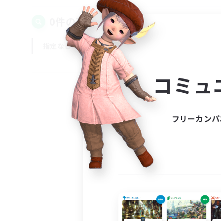
0件の募集が見つかりました！
指定なし
平日
週末
コミュ
フリーカンパ
募