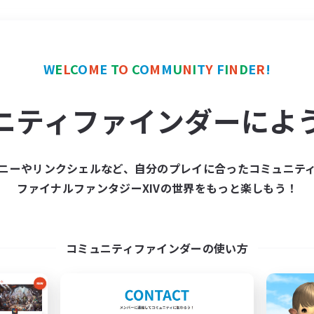
＃まったりゆっくり楽しむ
W
E
L
C
O
M
E
T
O
C
O
M
M
U
N
I
T
Y
F
I
N
D
E
R
!
ニティファインダーによ
ニーやリンクシェルなど、自分のプレイに合ったコミュニテ
ファイナルファンタジーXIVの世界をもっと楽しもう！
募集数 0件
集が見つかりませんでし
コミュニティファインダーの使い方
条件を変えて検索してみるでっす！