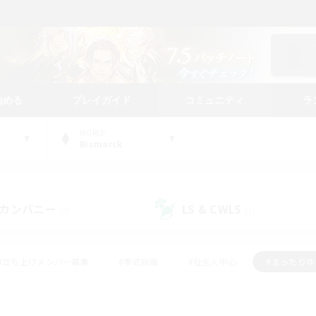
始める
プレイガイド
コミュニティ
ラ
WORLD
Bismarck
カンパニー
LS & CWLS
(0)
(1)
#立ち上げメンバー募集
#零式挑戦
#社会人中心
#まったり
体験歓迎
#クラフター中心
#ロールプレイ
#ギャザラー中心
ージュプリズム）
#スクリーンショット撮影
#クリア目指して頑張る