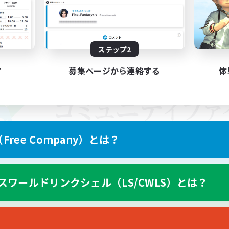
ステップ2
す
募集ページから連絡する
体
ree Company）とは？
スワールドリンクシェル（LS/CWLS）とは？
スマートフォン版へ