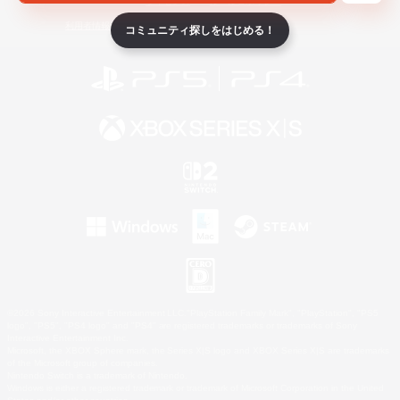
ライセンス
ルール＆ポリシー
利用者情報の外部送信について
コミュニティ探しをはじめる！
©2026 Sony Interactive Entertainment LLC."PlayStation Family Mark", "PlayStation", "PS5
logo", "PS5", "PS4 logo" and "PS4" are registered trademarks or trademarks of Sony
Interactive Entertainment Inc.
Microsoft, the XBOX Sphere mark, the Series X|S logo and XBOX Series X|S are trademarks
of the Microsoft group of companies.
Nintendo Switch is a trademark of Nintendo.
Windows is either a registered trademark or trademark of Microsoft Corporation in the United