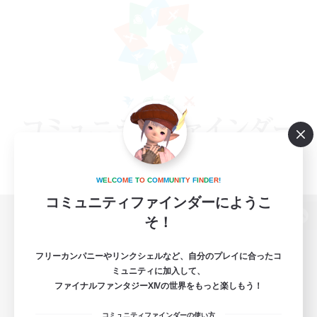
W
E
L
C
O
M
E
T
O
C
O
M
M
U
N
I
T
Y
F
I
N
D
E
R
!
コミュニティファインダーにようこ
そ！
パソコン版へ
フリーカンパニーやリンクシェルなど、自分のプレイに合ったコ
ミュニティに加入して、
ファイナルファンタジーXIVの世界をもっと楽しもう！
関連商品
e-STOREで購入
コミュニティファインダーの使い方