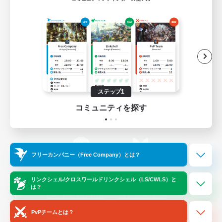
ゲームダウンロード
Official Information
/
X
News
YouTube
ステップ1
コミュニティを探す
Instagram
Twitch
フリーカンパニー（Free Company）とは？
LINE
Bluesky
リンクシェル/クロスワールドリンクシェル（LS/CWLS）と
は？
レーティング制度について
プライバシーポリシー
著作権について
サポートセンター
PvPチームとは？