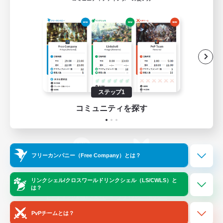
ゲームダウンロード
Official Information
/
X
News
YouTube
ステップ1
コミュニティを探す
Instagram
Twitch
フリーカンパニー（Free Company）とは？
LINE
Bluesky
リンクシェル/クロスワールドリンクシェル（LS/CWLS）と
は？
レーティング制度について
プライバシーポリシー
著作権について
サポートセンター
PvPチームとは？