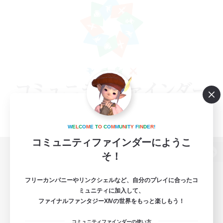
W
E
L
C
O
M
E
T
O
C
O
M
M
U
N
I
T
Y
F
I
N
D
E
R
!
コミュニティファインダーにようこ
そ！
パソコン版へ
フリーカンパニーやリンクシェルなど、自分のプレイに合ったコ
ミュニティに加入して、
ファイナルファンタジーXIVの世界をもっと楽しもう！
関連商品
e-STOREで購入
コミュニティファインダーの使い方