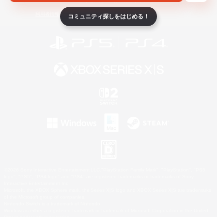
ライセンス
ルール＆ポリシー
利用者情報の外部送信について
コミュニティ探しをはじめる！
©2026 Sony Interactive Entertainment LLC."PlayStation Family Mark", "PlayStation", "PS5
logo", "PS5", "PS4 logo" and "PS4" are registered trademarks or trademarks of Sony
Interactive Entertainment Inc.
Microsoft, the XBOX Sphere mark, the Series X|S logo and XBOX Series X|S are trademarks
of the Microsoft group of companies.
Nintendo Switch is a trademark of Nintendo.
Windows is either a registered trademark or trademark of Microsoft Corporation in the United