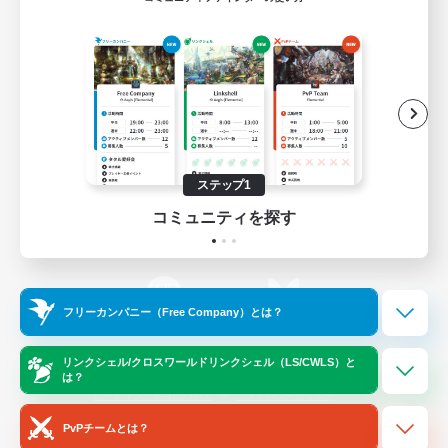
ゲームダウンロード
Official Information
/
X
News
YouTube
ステップ1
コミュニティを探す
Instagram
Twitch
フリーカンパニー（Free Company）とは？
LINE
Bluesky
リンクシェル/クロスワールドリンクシェル（LS/CWLS）と
は？
レーティング制度について
プライバシーポリシー
著作権について
サポートセンター
PvPチームとは？