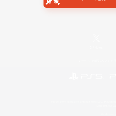
X
/
News
レーティング制度について
©2026 Sony Interactive Entertainment LLC."PlayStation
Microsoft, the 
Windows is e