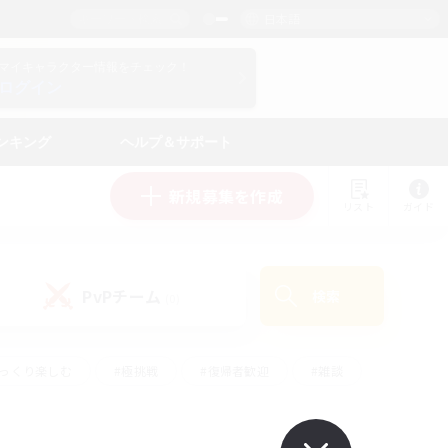
日本語
マイキャラクター情報をチェック！
ログイン
ンキング
ヘルプ＆サポート
新規募集を作成
リスト
ガイド
PvPチーム
検索
(0)
ゆっくり楽しむ
#極挑戦
#復帰者歓迎
#雑談
ルプレイ
#トレジャーハント
#レベリング
して頑張る
#プレイヤー主催イベント