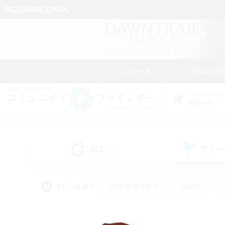
ニュース
FFXIVを
DATA CENTER
Materia
ALL
フリー
(1)
アピールタグ
#初心者/若葉歓迎
#絶挑戦
#モブハント
#学生中心
#なんでも楽しむ
#スクリーンショット撮影
#ハウジ