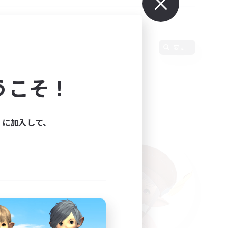
語
変更
うこそ！
ィに加入して、
た。