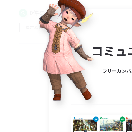
0件の募集が見つかりました！
指定なし
平日
週末
コミュ
フリーカンパ
募