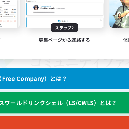
ステップ2
す
募集ページから連絡する
体
ree Company）とは？
スワールドリンクシェル（LS/CWLS）とは？
スマートフォン版へ