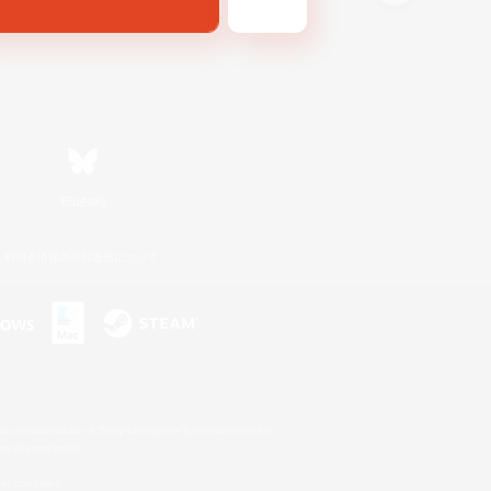
Bluesky
利用者情報の外部送信について
s or trademarks of Sony Interactive Entertainment Inc.
up of companies.
er countries.