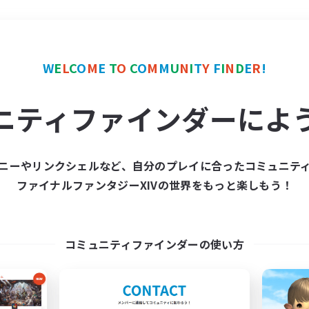
＃なんでも楽しむ
使用言
W
E
L
C
O
M
E
T
O
C
O
M
M
U
N
I
T
Y
F
I
N
D
E
R
!
ニティファインダーによ
ニーやリンクシェルなど、自分のプレイに合ったコミュニテ
ファイナルファンタジーXIVの世界をもっと楽しもう！
募集数 0件
集が見つかりませんでし
コミュニティファインダーの使い方
条件を変えて検索してみるでっす！