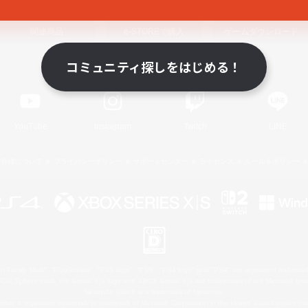
関連商品
e-STOREで購入
ゲームダウンロード
コミュニティ探しをはじめる！
Official Information
YouTube
Instagram
Twitch
LINE
著作権について
プライバシーポリシー
サポートセンター
ライセンス
ルール＆ポリシー
 Family Mark", "PlayStation", "PS5 logo", "PS5", "PS4 logo" and "PS4" are registered trademark
XBOX Sphere mark, the Series X|S logo and XBOX Series X|S are trademarks of the Microsoft gro
Nintendo Switch is a trademark of Nintendo.
ither a registered trademark or trademark of Microsoft Corporation in the United States and/or oth