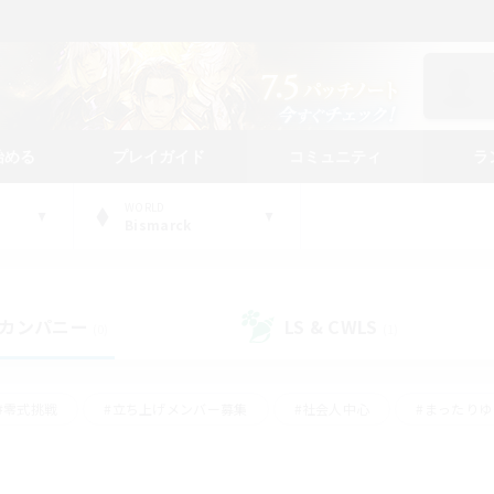
始める
プレイガイド
コミュニティ
ラ
WORLD
Bismarck
カンパニー
LS & CWLS
(0)
(1)
#零式挑戦
#立ち上げメンバー募集
#社会人中心
#まったり
#体験歓迎
#クラフター中心
#ギャザラー中心
#ロー
ング
#演奏
#ミラプリ（ミラージュプリズム）
#クリア目指