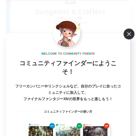
Dungeons & Crafters
追加メンバー募集
Bismarck [Materia]
100
募集人数
Discord Server
W
E
L
C
O
M
E
T
O
C
O
M
M
U
N
I
T
Y
F
I
N
D
E
R
!
コミュニティファインダーにようこ
そ！
フリーカンパニーやリンクシェルなど、自分のプレイに合ったコ
ミュニティに加入して、
ファイナルファンタジーXIVの世界をもっと楽しもう！
EN
コミュニティファインダーの使い方
詳細を見る
募集期間: 2026/08/30 まで