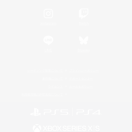
Instagram
Twitch
LINE
Bluesky
レーティング制度について
プライバシーポリシー
著作権について
サポートセンター
ライセンス
ルール＆ポリシー
利用者情報の外部送信について