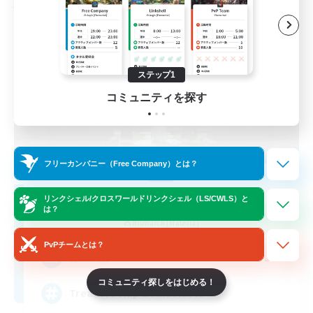
フリーカンパニー
ステップ1
コミュニティを探す
フリーカンパニー（Free Company）とは？
Stormbringer
リンクシェル/クロスワールドリンクシェル（LS/CWLS）と
は？
追加メンバー募集
Bismarck [Materia]
PvPチームとは？
--
募集人数
コミュニティ探しをはじめる！
Treasure Map Enthusiasts