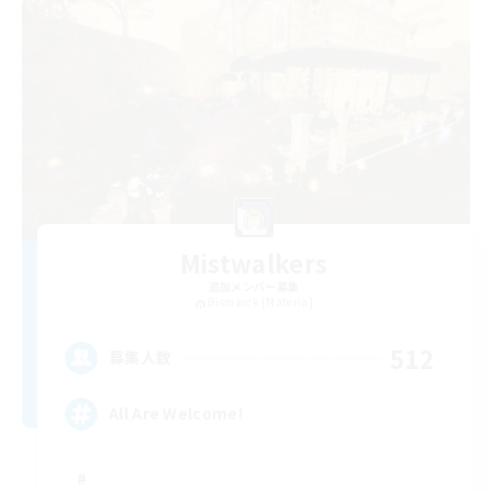
Mistwalkers
追加メンバー募集
Bismarck [Materia]
512
募集人数
All Are Welcome!