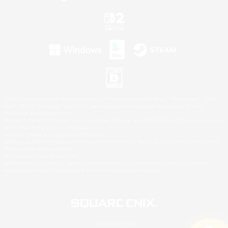
©2026 Sony Interactive Entertainment LLC."PlayStation Family Mark", "PlayStation", "PS5
logo", "PS5", "PS4 logo" and "PS4" are registered trademarks or trademarks of Sony
Interactive Entertainment Inc.
Microsoft, the XBOX Sphere mark, the Series X|S logo and XBOX Series X|S are trademarks
of the Microsoft group of companies.
Nintendo Switch is a trademark of Nintendo.
Windows is either a registered trademark or trademark of Microsoft Corporation in the United
States and/or other countries.
Mac is a trademark of Apple Inc.
©2026 Valve Corporation. Steam and the Steam logo are trademarks and/or registered
trademarks of Valve Corporation in the U.S. and/or other countries.
© SQUARE ENIX