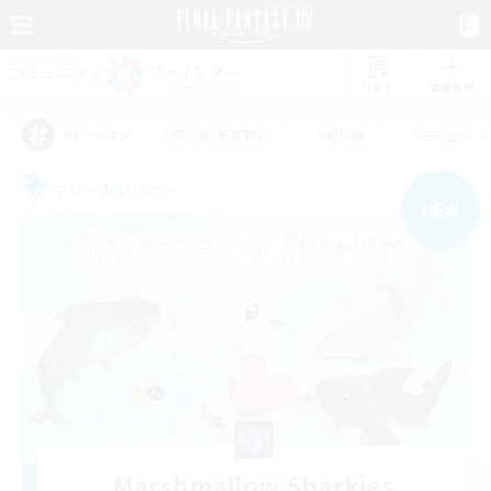
リスト
募集作成
#初心者/若葉歓迎
#絶挑戦
#立ち上げメ
アピールタグ
フリーカンパニー
NEW
Marshmallow Sharkies