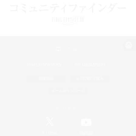
パソコン版へ
関連商品
e-STOREで購入
ゲームダウンロード
Official Information
/
X
News
YouTube