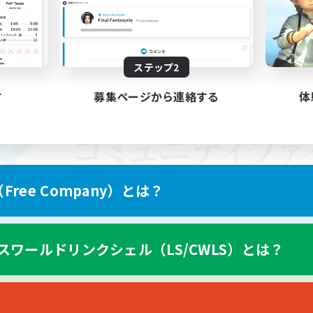
ステップ2
す
募集ページから連絡する
体
ree Company）とは？
スワールドリンクシェル（LS/CWLS）とは？
スマートフォン版へ