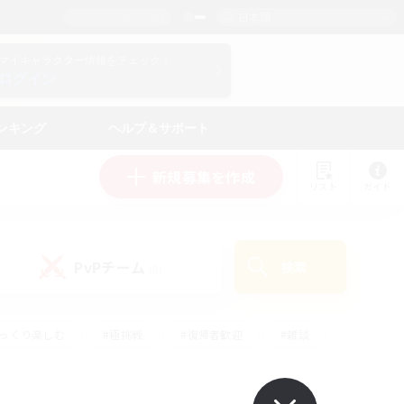
日本語
マイキャラクター情報をチェック！
ログイン
ンキング
ヘルプ＆サポート
新規募集を作成
リスト
ガイド
PvPチーム
検索
(0)
ゆっくり楽しむ
#極挑戦
#復帰者歓迎
#雑談
ルプレイ
#トレジャーハント
#レベリング
して頑張る
#プレイヤー主催イベント