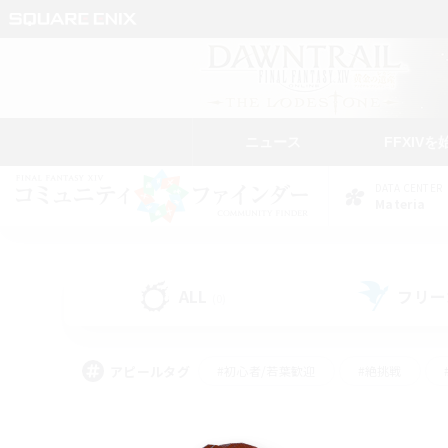
ニュース
FFXIVを
DATA CENTER
Materia
ALL
フリー
(0)
アピールタグ
#初心者/若葉歓迎
#絶挑戦
#モブハント
#学生中心
#なんでも楽しむ
#スクリーンショット撮影
#ハウジ