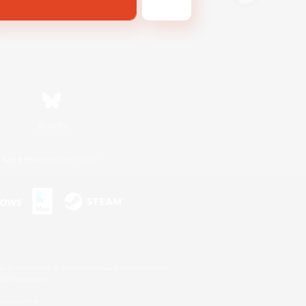
Bluesky
利用者情報の外部送信について
s or trademarks of Sony Interactive Entertainment Inc.
up of companies.
er countries.