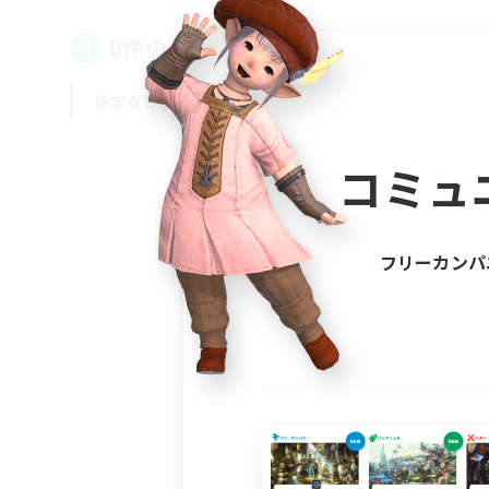
0件の募集が見つかりました！
指定なし
平日
週末
コミュ
フリーカンパ
募