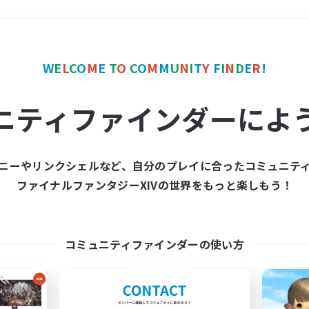
＃学生中心
使用言語
W
E
L
C
O
M
E
T
O
C
O
M
M
U
N
I
T
Y
F
I
N
D
E
R
!
ニティファインダーによ
ニーやリンクシェルなど、自分のプレイに合ったコミュニテ
ファイナルファンタジーXIVの世界をもっと楽しもう！
募集数 0件
集が見つかりませんでし
コミュニティファインダーの使い方
条件を変えて検索してみるでっす！