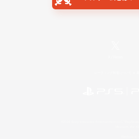
X
/
News
レーティング制度について
©2026 Sony Interactive Entertainment LLC."PlayStation
Microsoft, the 
Windows is e