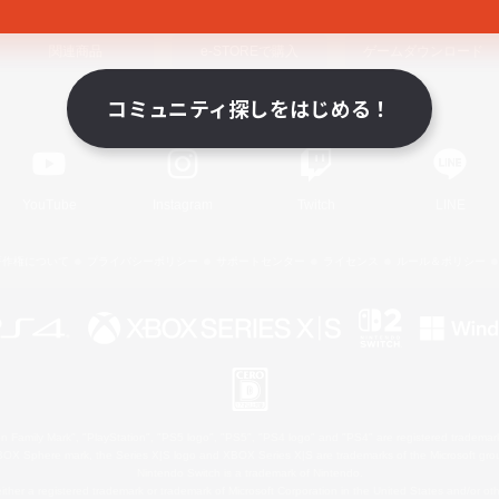
関連商品
e-STOREで購入
ゲームダウンロード
コミュニティ探しをはじめる！
Official Information
YouTube
Instagram
Twitch
LINE
著作権について
プライバシーポリシー
サポートセンター
ライセンス
ルール＆ポリシー
 Family Mark", "PlayStation", "PS5 logo", "PS5", "PS4 logo" and "PS4" are registered trademark
XBOX Sphere mark, the Series X|S logo and XBOX Series X|S are trademarks of the Microsoft gro
Nintendo Switch is a trademark of Nintendo.
ither a registered trademark or trademark of Microsoft Corporation in the United States and/or oth