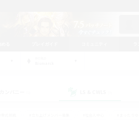
始める
プレイガイド
コミュニティ
ラ
WORLD
Bismarck
カンパニー
LS & CWLS
(0)
(0)
#零式挑戦
#立ち上げメンバー募集
#社会人中心
#まったり
#体験歓迎
#クラフター中心
#ギャザラー中心
#ロー
ング
#演奏
#ミラプリ（ミラージュプリズム）
#クリア目指