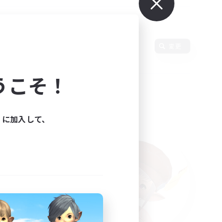
変更
うこそ！
ィに加入して、
た。