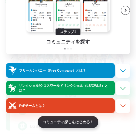
クロスワールドリンクシェル
ステップ1
コミュニティを探す
フリーカンパニー（Free Company）とは？
Rainbow Connection
リンクシェル/クロスワールドリンクシェル（LS/CWLS）と
は？
追加メンバー募集
Materia
PvPチームとは？
50
募集人数
コミュニティ探しをはじめる！
LGBTQIA+