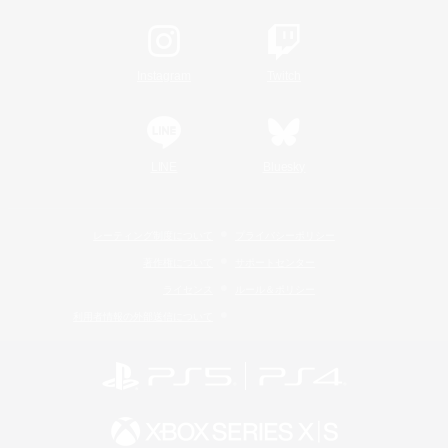
Instagram
Twitch
LINE
Bluesky
レーティング制度について
プライバシーポリシー
著作権について
サポートセンター
ライセンス
ルール＆ポリシー
利用者情報の外部送信について