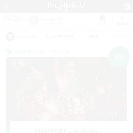
リスト
募集作成
#初心者/若葉歓迎
#絶挑戦
#立ち上げメ
アピールタグ
クロスワールドリンクシェル
NEW
MAMEGAE - materia -