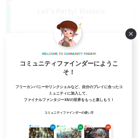
Let's Party! Materia
追加メンバー募集
Materia
999
募集人数
LetsPartyFFXIVDiscord
W
E
L
C
O
M
E
T
O
C
O
M
M
U
N
I
T
Y
F
I
N
D
E
R
!
コミュニティファインダーにようこ
そ！
フリーカンパニーやリンクシェルなど、自分のプレイに合ったコ
ミュニティに加入して、
ファイナルファンタジーXIVの世界をもっと楽しもう！
EN
コミュニティファインダーの使い方
詳細を見る
募集期間: 2026/08/24 まで