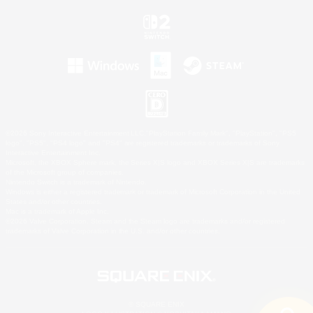
©2026 Sony Interactive Entertainment LLC."PlayStation Family Mark", "PlayStation", "PS5
logo", "PS5", "PS4 logo" and "PS4" are registered trademarks or trademarks of Sony
Interactive Entertainment Inc.
Microsoft, the XBOX Sphere mark, the Series X|S logo and XBOX Series X|S are trademarks
of the Microsoft group of companies.
Nintendo Switch is a trademark of Nintendo.
Windows is either a registered trademark or trademark of Microsoft Corporation in the United
States and/or other countries.
Mac is a trademark of Apple Inc.
©2026 Valve Corporation. Steam and the Steam logo are trademarks and/or registered
trademarks of Valve Corporation in the U.S. and/or other countries.
© SQUARE ENIX