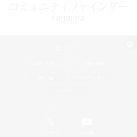
パソコン版へ
関連商品
e-STOREで購入
ゲームダウンロード
Official Information
/
X
News
YouTube