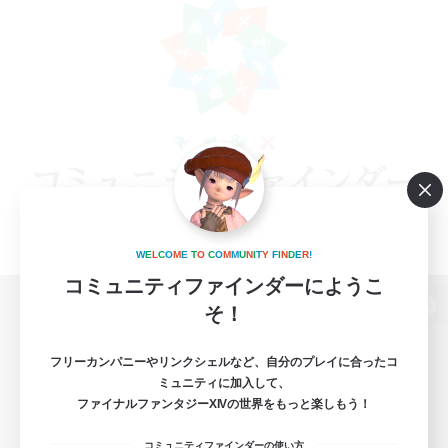
W
E
L
C
O
M
E
T
O
C
O
M
M
U
N
I
T
Y
F
I
N
D
E
R
!
コミュニティファインダーにようこ
そ！
パソコン版へ
フリーカンパニーやリンクシェルなど、自分のプレイに合ったコ
ミュニティに加入して、
ファイナルファンタジーXIVの世界をもっと楽しもう！
関連商品
e-STOREで購入
コミュニティファインダーの使い方