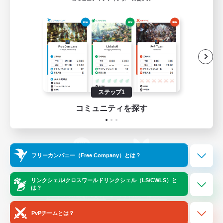
ゲームダウンロード
Official Information
/
X
News
YouTube
ステップ1
コミュニティを探す
Instagram
Twitch
フリーカンパニー（Free Company）とは？
LINE
Bluesky
リンクシェル/クロスワールドリンクシェル（LS/CWLS）と
は？
レーティング制度について
プライバシーポリシー
著作権について
サポートセンター
PvPチームとは？