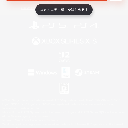
ライセンス
ルール＆ポリシー
利用者情報の外部送信について
コミュニティ探しをはじめる！
©2026 Sony Interactive Entertainment LLC."PlayStation Family Mark", "PlayStation", "PS5
logo", "PS5", "PS4 logo" and "PS4" are registered trademarks or trademarks of Sony
Interactive Entertainment Inc.
Microsoft, the XBOX Sphere mark, the Series X|S logo and XBOX Series X|S are trademarks
of the Microsoft group of companies.
Nintendo Switch is a trademark of Nintendo.
Windows is either a registered trademark or trademark of Microsoft Corporation in the United