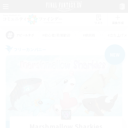
リスト
募集作成
#初心者/若葉歓迎
#絶挑戦
#立ち上げメ
アピールタグ
フリーカンパニー
NEW
Marshmallow Sharkies