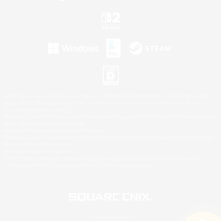
©2026 Sony Interactive Entertainment LLC."PlayStation Family Mark", "PlayStation", "PS5
logo", "PS5", "PS4 logo" and "PS4" are registered trademarks or trademarks of Sony
Interactive Entertainment Inc.
Microsoft, the XBOX Sphere mark, the Series X|S logo and XBOX Series X|S are trademarks
of the Microsoft group of companies.
Nintendo Switch is a trademark of Nintendo.
Windows is either a registered trademark or trademark of Microsoft Corporation in the United
States and/or other countries.
Mac is a trademark of Apple Inc.
©2026 Valve Corporation. Steam and the Steam logo are trademarks and/or registered
trademarks of Valve Corporation in the U.S. and/or other countries.
© SQUARE ENIX