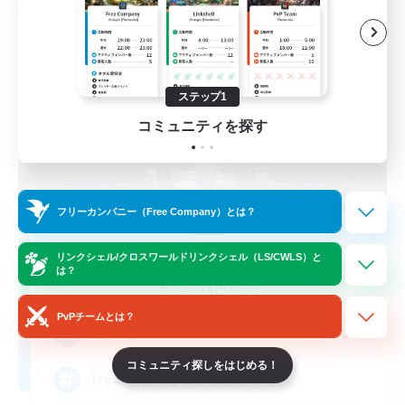
フリーカンパニー
ステップ1
コミュニティを探す
フリーカンパニー（Free Company）とは？
Stormbringer
リンクシェル/クロスワールドリンクシェル（LS/CWLS）と
は？
追加メンバー募集
Bismarck [Materia]
PvPチームとは？
--
募集人数
コミュニティ探しをはじめる！
Treasure Map Enthusiasts