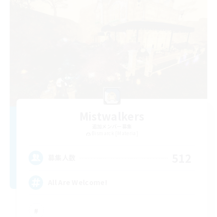
Mistwalkers
追加メンバー募集
Bismarck [Materia]
512
募集人数
All Are Welcome!