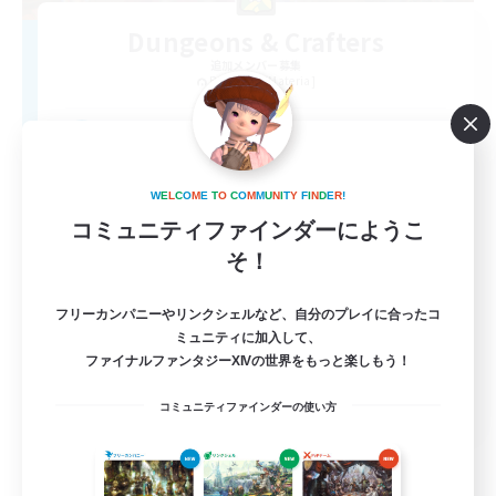
Dungeons & Crafters
追加メンバー募集
Bismarck [Materia]
100
募集人数
Discord Server
W
E
L
C
O
M
E
T
O
C
O
M
M
U
N
I
T
Y
F
I
N
D
E
R
!
コミュニティファインダーにようこ
そ！
フリーカンパニーやリンクシェルなど、自分のプレイに合ったコ
ミュニティに加入して、
ファイナルファンタジーXIVの世界をもっと楽しもう！
EN
コミュニティファインダーの使い方
詳細を見る
募集期間: 2026/08/30 まで