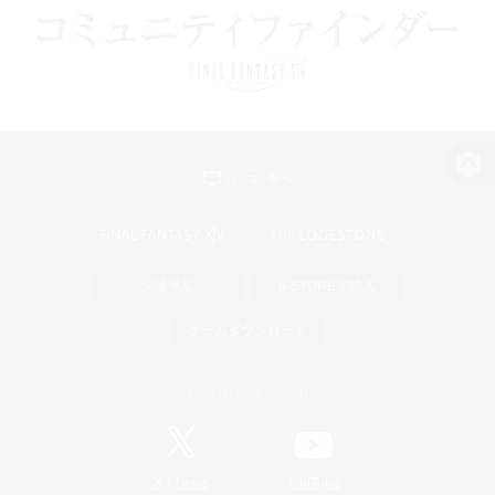
パソコン版へ
関連商品
e-STOREで購入
ゲームダウンロード
Official Information
/
X
News
YouTube