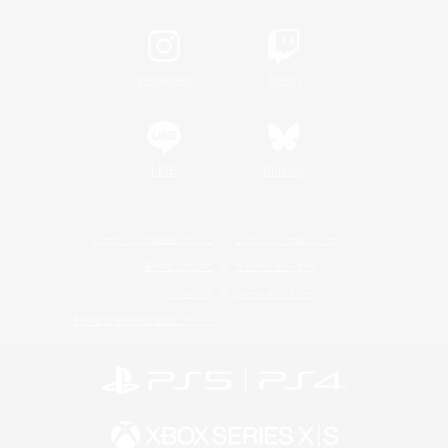
Instagram
Twitch
LINE
Bluesky
レーティング制度について
プライバシーポリシー
著作権について
サポートセンター
ライセンス
ルール＆ポリシー
利用者情報の外部送信について