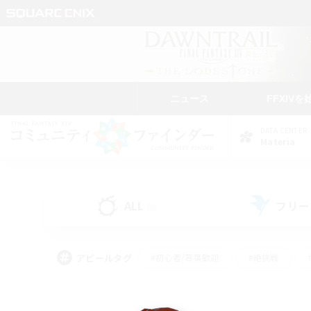
ニュース
FFXIVを
DATA CENTER
Materia
ALL
フリー
(0)
アピールタグ
#初心者/若葉歓迎
#絶挑戦
#雑談
#なんでも楽しむ
#学生中心
#
#スクリーンショット撮影
#ト