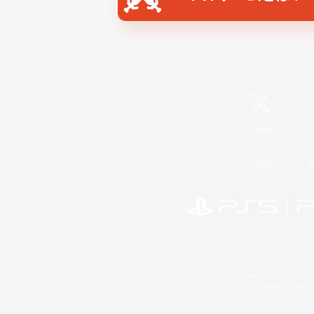
X
/
News
レーティング制度について
©2026 Sony Interactive Entertainment LLC."PlayStation
Microsoft, the 
Windows is e