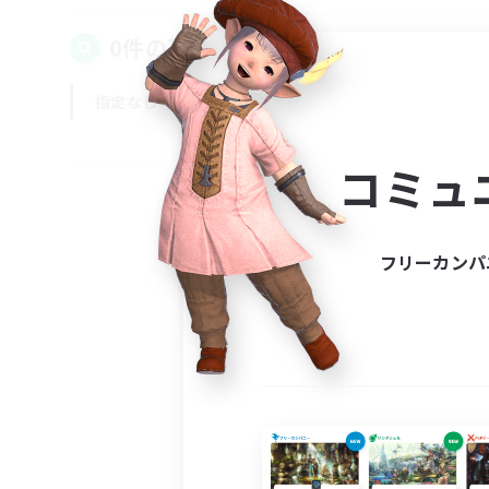
0件の募集が見つかりました！
指定なし
平日
週末
コミュ
フリーカンパ
募