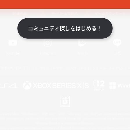
関連商品
e-STOREで購入
ゲームダウンロード
コミュニティ探しをはじめる！
Official Information
YouTube
Instagram
Twitch
LINE
著作権について
プライバシーポリシー
サポートセンター
ライセンス
ルール＆ポリシー
 Family Mark", "PlayStation", "PS5 logo", "PS5", "PS4 logo" and "PS4" are registered trademark
XBOX Sphere mark, the Series X|S logo and XBOX Series X|S are trademarks of the Microsoft gro
Nintendo Switch is a trademark of Nintendo.
ither a registered trademark or trademark of Microsoft Corporation in the United States and/or oth