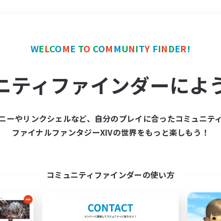
＃極挑戦
使用言語
W
E
L
C
O
M
E
T
O
C
O
M
M
U
N
I
T
Y
F
I
N
D
E
R
!
ニティファインダーによ
ニーやリンクシェルなど、自分のプレイに合ったコミュニテ
ファイナルファンタジーXIVの世界をもっと楽しもう！
募集数 0件
集が見つかりませんでし
コミュニティファインダーの使い方
条件を変えて検索してみるでっす！