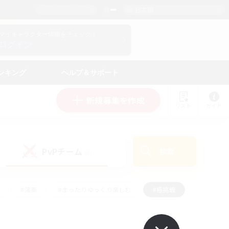
日本語
マイキャラクター情報をチェック！
ログイン
ンキング
ヘルプ＆サポート
新規募集を作成
リスト
ガイド
PvPチーム
検索
(0)
#演奏
#まったりゆっくり楽しむ
#極挑戦
#ハウジング
#レベリング
#クラフター中心
ズム）
#プレイヤー主催イベント