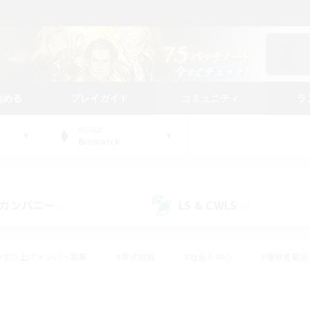
始める
プレイガイド
コミュニティ
ラ
WORLD
Bismarck
カンパニー
LS & CWLS
(0)
(0)
#立ち上げメンバー募集
#零式挑戦
#社会人中心
#復帰者歓迎
ギャザラー中心
#モブハント
#ロールプレイ
#体験歓迎
レジャーハント
#クリア目指して頑張る
#ミラプリ（ミラージュプリ