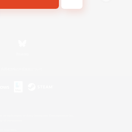
Bluesky
利用者情報の外部送信について
s or trademarks of Sony Interactive Entertainment Inc.
up of companies.
er countries.