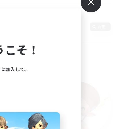
変更
うこそ！
ィに加入して、
た。