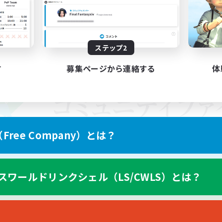
ステップ2
す
募集ページから連絡する
体
ree Company）とは？
スワールドリンクシェル（LS/CWLS）とは？
スマートフォン版へ