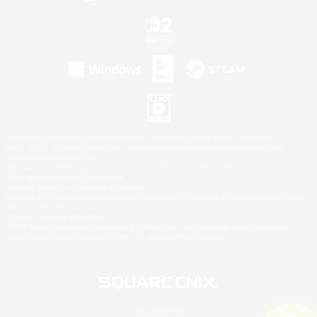
©2026 Sony Interactive Entertainment LLC."PlayStation Family Mark", "PlayStation", "PS5
logo", "PS5", "PS4 logo" and "PS4" are registered trademarks or trademarks of Sony
Interactive Entertainment Inc.
Microsoft, the XBOX Sphere mark, the Series X|S logo and XBOX Series X|S are trademarks
of the Microsoft group of companies.
Nintendo Switch is a trademark of Nintendo.
Windows is either a registered trademark or trademark of Microsoft Corporation in the United
States and/or other countries.
Mac is a trademark of Apple Inc.
©2026 Valve Corporation. Steam and the Steam logo are trademarks and/or registered
trademarks of Valve Corporation in the U.S. and/or other countries.
© SQUARE ENIX