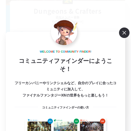
Dungeons & Crafters
追加メンバー募集
Bismarck [Materia]
100
募集人数
Discord Server
W
E
L
C
O
M
E
T
O
C
O
M
M
U
N
I
T
Y
F
I
N
D
E
R
!
コミュニティファインダーにようこ
そ！
フリーカンパニーやリンクシェルなど、自分のプレイに合ったコ
ミュニティに加入して、
ファイナルファンタジーXIVの世界をもっと楽しもう！
EN
コミュニティファインダーの使い方
詳細を見る
募集期間: 2026/08/30 まで