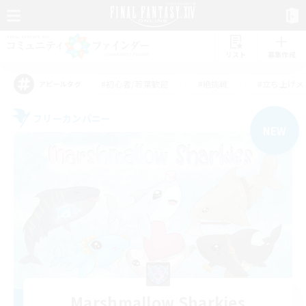
リスト
募集作成
#初心者/若葉歓迎
#絶挑戦
#立ち上げメ
アピールタグ
フリーカンパニー
NEW
Marshmallow Sharkies