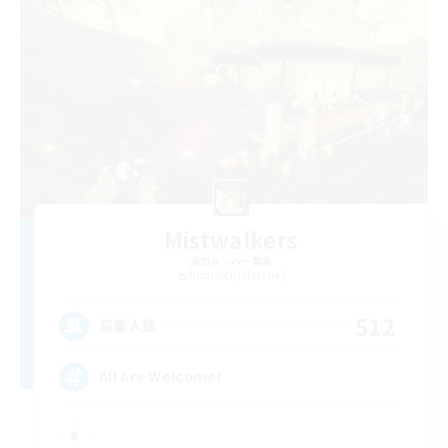
Mistwalkers
追加メンバー募集
Bismarck [Materia]
512
募集人数
All Are Welcome!