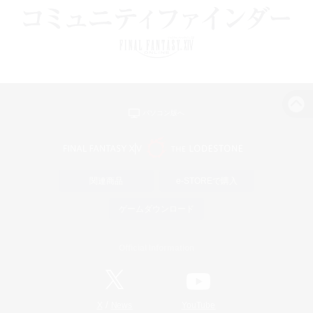
パソコン版へ
関連商品
e-STOREで購入
ゲームダウンロード
Official Information
/
X
News
YouTube