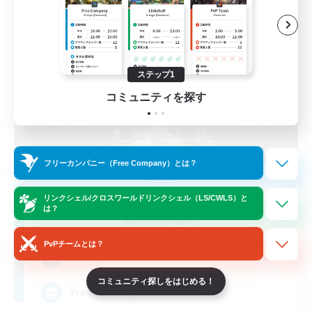
フリーカンパニー
ステップ1
コミュニティを探す
フリーカンパニー（Free Company）とは？
Stormbringer
リンクシェル/クロスワールドリンクシェル（LS/CWLS）と
は？
追加メンバー募集
Bismarck [Materia]
PvPチームとは？
--
募集人数
コミュニティ探しをはじめる！
Treasure Map Enthusiasts