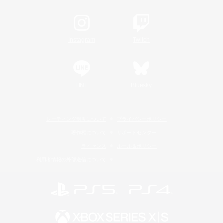
Instagram
Twitch
LINE
Bluesky
レーティング制度について
プライバシーポリシー
著作権について
サポートセンター
ライセンス
ルール＆ポリシー
利用者情報の外部送信について