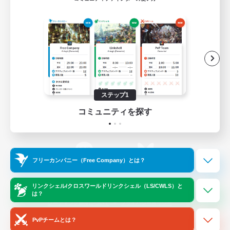
ゲームダウンロード
Official Information
/
X
News
YouTube
ステップ1
コミュニティを探す
Instagram
Twitch
フリーカンパニー（Free Company）とは？
LINE
Bluesky
リンクシェル/クロスワールドリンクシェル（LS/CWLS）と
は？
レーティング制度について
プライバシーポリシー
著作権について
サポートセンター
PvPチームとは？