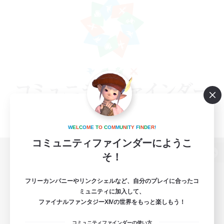
W
E
L
C
O
M
E
T
O
C
O
M
M
U
N
I
T
Y
F
I
N
D
E
R
!
コミュニティファインダーにようこ
そ！
パソコン版へ
フリーカンパニーやリンクシェルなど、自分のプレイに合ったコ
ミュニティに加入して、
ファイナルファンタジーXIVの世界をもっと楽しもう！
関連商品
e-STOREで購入
コミュニティファインダーの使い方