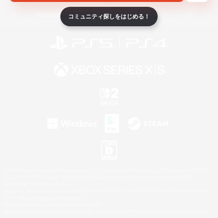
ライセンス
ルール＆ポリシー
利用者情報の外部送信について
コミュニティ探しをはじめる！
©2026 Sony Interactive Entertainment LLC."PlayStation Family Mark", "PlayStation", "PS5
logo", "PS5", "PS4 logo" and "PS4" are registered trademarks or trademarks of Sony
Interactive Entertainment Inc.
Microsoft, the XBOX Sphere mark, the Series X|S logo and XBOX Series X|S are trademarks
of the Microsoft group of companies.
Nintendo Switch is a trademark of Nintendo.
Windows is either a registered trademark or trademark of Microsoft Corporation in the United