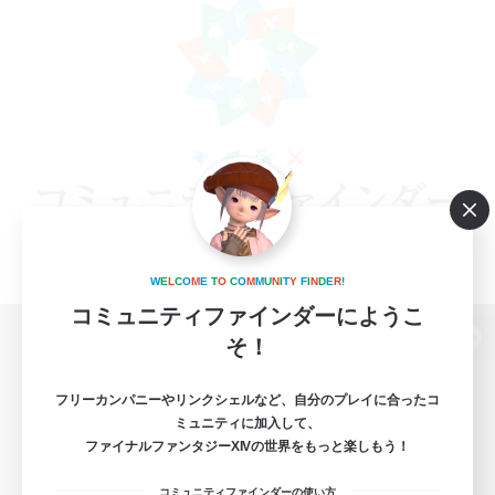
W
E
L
C
O
M
E
T
O
C
O
M
M
U
N
I
T
Y
F
I
N
D
E
R
!
コミュニティファインダーにようこ
そ！
パソコン版へ
フリーカンパニーやリンクシェルなど、自分のプレイに合ったコ
ミュニティに加入して、
ファイナルファンタジーXIVの世界をもっと楽しもう！
関連商品
e-STOREで購入
コミュニティファインダーの使い方