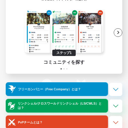
ゲームダウンロード
Official Information
/
X
News
YouTube
ステップ1
コミュニティを探す
Instagram
Twitch
フリーカンパニー（Free Company）とは？
LINE
Bluesky
リンクシェル/クロスワールドリンクシェル（LS/CWLS）と
は？
レーティング制度について
プライバシーポリシー
著作権について
サポートセンター
PvPチームとは？