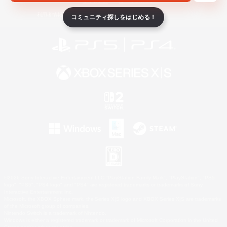
ライセンス
ルール＆ポリシー
利用者情報の外部送信について
コミュニティ探しをはじめる！
©2026 Sony Interactive Entertainment LLC."PlayStation Family Mark", "PlayStation", "PS5
logo", "PS5", "PS4 logo" and "PS4" are registered trademarks or trademarks of Sony
Interactive Entertainment Inc.
Microsoft, the XBOX Sphere mark, the Series X|S logo and XBOX Series X|S are trademarks
of the Microsoft group of companies.
Nintendo Switch is a trademark of Nintendo.
Windows is either a registered trademark or trademark of Microsoft Corporation in the United