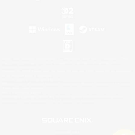
©2026 Sony Interactive Entertainment LLC."PlayStation Family Mark", "PlayStation", "PS5
logo", "PS5", "PS4 logo" and "PS4" are registered trademarks or trademarks of Sony
Interactive Entertainment Inc.
Microsoft, the XBOX Sphere mark, the Series X|S logo and XBOX Series X|S are trademarks
of the Microsoft group of companies.
Nintendo Switch is a trademark of Nintendo.
Windows is either a registered trademark or trademark of Microsoft Corporation in the United
States and/or other countries.
Mac is a trademark of Apple Inc.
©2026 Valve Corporation. Steam and the Steam logo are trademarks and/or registered
trademarks of Valve Corporation in the U.S. and/or other countries.
© SQUARE ENIX