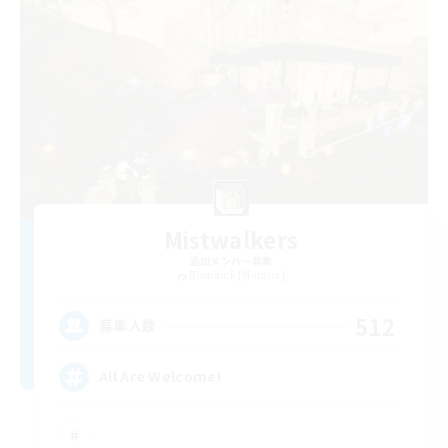
Mistwalkers
追加メンバー募集
Bismarck [Materia]
512
募集人数
All Are Welcome!