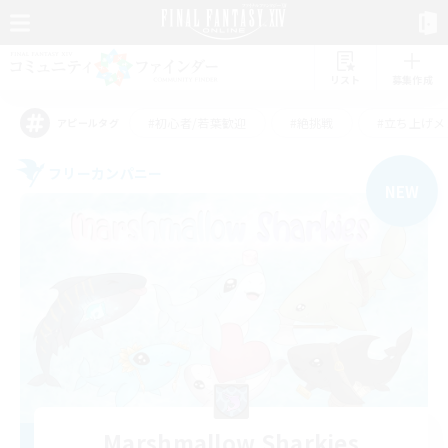
リスト
募集作成
#初心者/若葉歓迎
#絶挑戦
#立ち上げメ
アピールタグ
フリーカンパニー
NEW
Marshmallow Sharkies