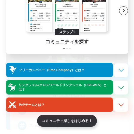
フリーカンパニー
ステップ1
コミュニティを探す
フリーカンパニー（Free Company）とは？
Stormbringer
リンクシェル/クロスワールドリンクシェル（LS/CWLS）と
は？
追加メンバー募集
Bismarck [Materia]
PvPチームとは？
--
募集人数
コミュニティ探しをはじめる！
Treasure Map Enthusiasts