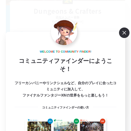
Dungeons & Crafters
追加メンバー募集
Bismarck [Materia]
100
募集人数
Discord Server
W
E
L
C
O
M
E
T
O
C
O
M
M
U
N
I
T
Y
F
I
N
D
E
R
!
コミュニティファインダーにようこ
そ！
フリーカンパニーやリンクシェルなど、自分のプレイに合ったコ
ミュニティに加入して、
ファイナルファンタジーXIVの世界をもっと楽しもう！
EN
コミュニティファインダーの使い方
詳細を見る
募集期間: 2026/08/30 まで