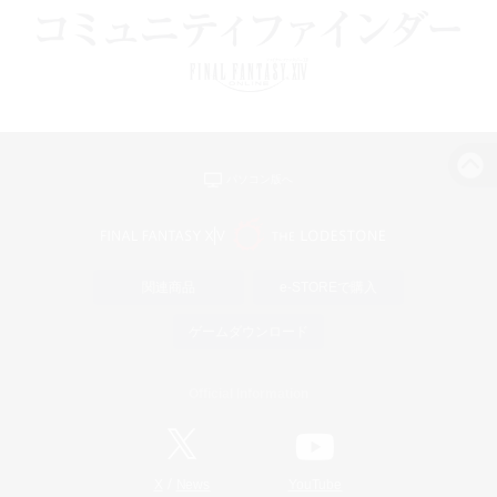
パソコン版へ
関連商品
e-STOREで購入
ゲームダウンロード
Official Information
/
X
News
YouTube