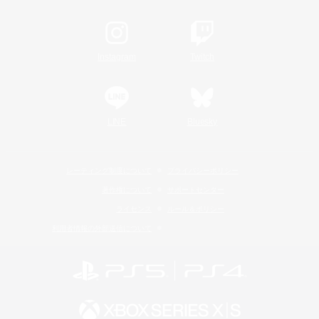
Instagram
Twitch
LINE
Bluesky
レーティング制度について
プライバシーポリシー
著作権について
サポートセンター
ライセンス
ルール＆ポリシー
利用者情報の外部送信について