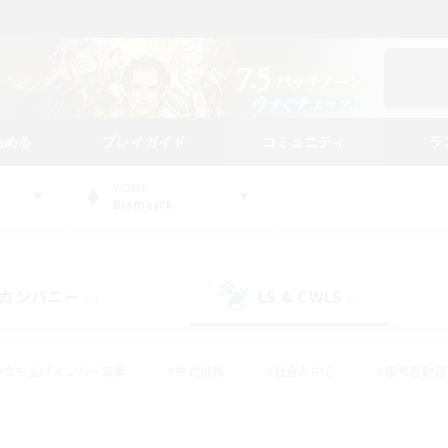
始める
プレイガイド
コミュニティ
ラ
WORLD
Bismarck
カンパニー
LS & CWLS
(3)
(4)
#立ち上げメンバー募集
#零式挑戦
#社会人中心
#復帰者歓迎
ギャザラー中心
#モブハント
#ロールプレイ
#体験歓迎
レジャーハント
#クリア目指して頑張る
#ミラプリ（ミラージュプリ