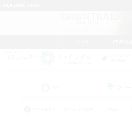
ニュース
FFXIVを
DATA CENTER
Materia
ALL
フリー
(7)
アピールタグ
#初心者/若葉歓迎
#絶挑戦
#雑談
#なんでも楽しむ
#学生中心
#
#スクリーンショット撮影
#ト