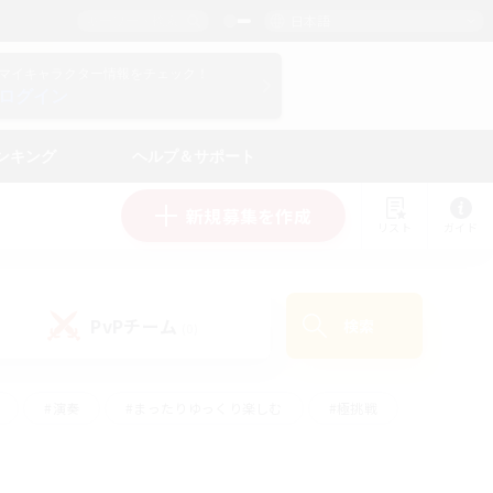
日本語
マイキャラクター情報をチェック！
ログイン
ンキング
ヘルプ＆サポート
新規募集を作成
リスト
ガイド
PvPチーム
検索
(0)
#演奏
#まったりゆっくり楽しむ
#極挑戦
#ハウジング
#レベリング
#クラフター中心
ズム）
#プレイヤー主催イベント