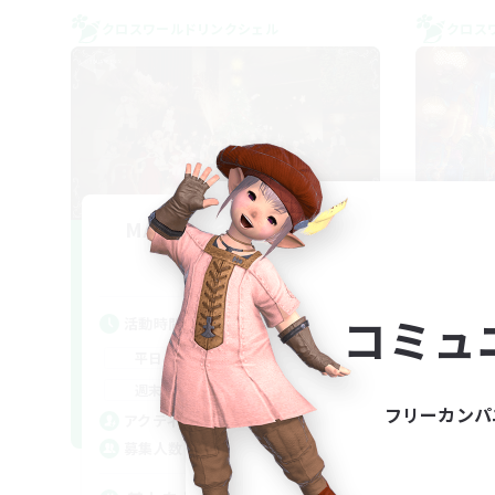
クロスワールドリンクシェル
クロス
MAMEGAE - materia -
F
追加メンバー募集
Materia
コミュ
活動時間
活
18:00
2:00
平日
平
9:00
2:00
週末
週
フリーカンパ
1
アクティブメンバー数
ア
64
募集人数
募