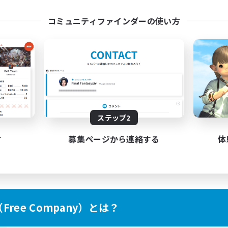
ayers events social
LetsPartyFFXIVDisco
コミュニティファインダーの使い方
EN / FR
募集期間: 2026/08/28 まで
募集期間: 20
ステップ2
す
募集ページから連絡する
体
ree Company）とは？