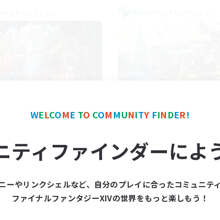
ワールドリンクシェル
クロスワールドリンクシェル
FXIV NA Network 1
Let's Party! Mat
W
E
L
C
O
M
E
T
O
C
O
M
M
U
N
I
T
Y
F
I
N
D
E
R
!
追加メンバー募集
追加メンバー募集
Materia
Materia
ニティファインダーによ
動時間
活動時間
7:00
11:00
0:00
日
平日
1:00
12:00
0:00
末
週末
ニーやリンクシェルなど、自分のプレイに合ったコミュニテ
717
クティブメンバー数
アクティブメンバー数
ファイナルファンタジーXIVの世界をもっと楽しもう！
100
集人数
募集人数