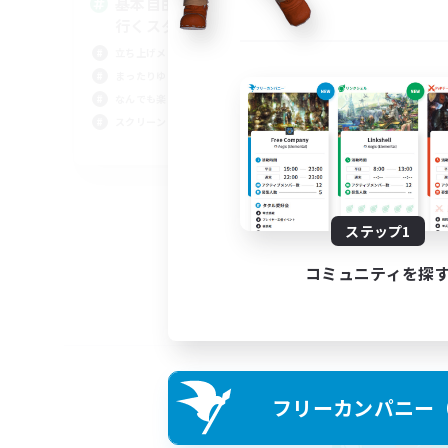
基本自由に！声かけあって色々
Pl
行くスタイル！
立ち上げメンバー募集
まったりゆっくり楽しむ
なんでも楽しむ
スクリーンショット撮影
JA
募集期間: 2026/09/07 まで
ステップ1
コミュニティを探
フリーカンパニー（F