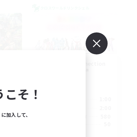
クロスワールドリンクシェル
eria
Rainbow Connection
追加メンバー募集
Materia
うこそ！
活動時間
23:00
18:00
1:00
平日
23:00
10:00
2:00
週末
ィに加入して、
1
580
アクティブメンバー数
999
50
募集人数