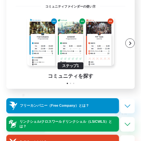
コミュニティファインダーの使い方
Dungeons & Crafters
追加メンバー募集
Bismarck [Materia]
100
募集人数
Discord Server
ステップ1
コミュニティを探す
フリーカンパニー（Free Company）とは？
EN
リンクシェル/クロスワールドリンクシェル（LS/CWLS）と
詳細を見る
は？
募集期間: 2026/08/30 まで