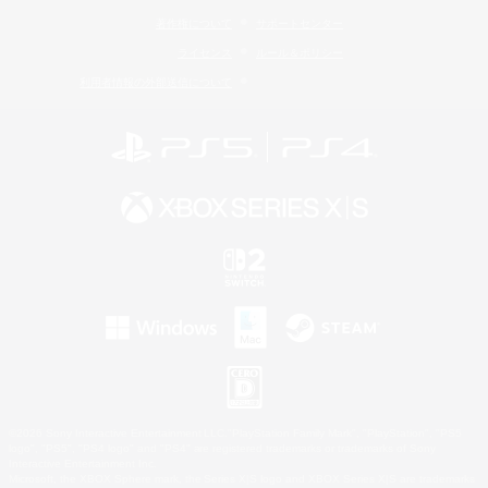
著作権について
サポートセンター
ライセンス
ルール＆ポリシー
利用者情報の外部送信について
©2026 Sony Interactive Entertainment LLC."PlayStation Family Mark", "PlayStation", "PS5
logo", "PS5", "PS4 logo" and "PS4" are registered trademarks or trademarks of Sony
Interactive Entertainment Inc.
Microsoft, the XBOX Sphere mark, the Series X|S logo and XBOX Series X|S are trademarks