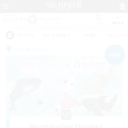
リスト
募集作成
#初心者/若葉歓迎
#絶挑戦
#立ち上げメ
アピールタグ
フリーカンパニー
NEW
Marshmallow Sharkies