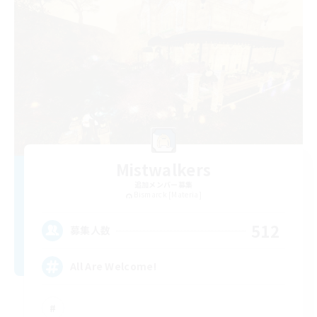
Mistwalkers
追加メンバー募集
Bismarck [Materia]
512
募集人数
All Are Welcome!