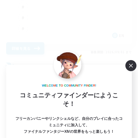
EN
詳細を見る
募集期間: 2026/09/01 まで
フリーカンパニー
W
E
L
C
O
M
E
T
O
C
O
M
M
U
N
I
T
Y
F
I
N
D
E
R
!
コミュニティファインダーにようこ
そ！
フリーカンパニーやリンクシェルなど、自分のプレイに合ったコ
ミュニティに加入して、
ファイナルファンタジーXIVの世界をもっと楽しもう！