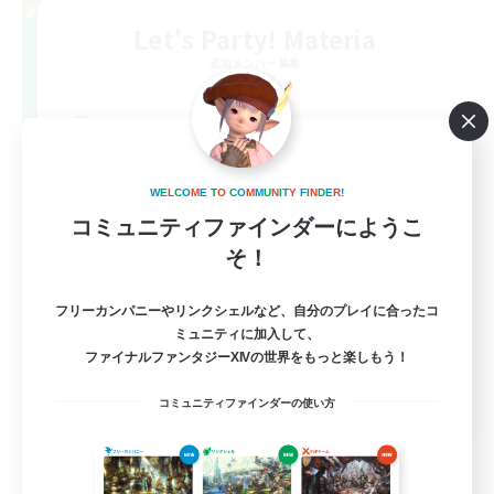
Let's Party! Materia
追加メンバー募集
Materia
999
募集人数
LetsPartyFFXIVDiscord
W
E
L
C
O
M
E
T
O
C
O
M
M
U
N
I
T
Y
F
I
N
D
E
R
!
コミュニティファインダーにようこ
そ！
フリーカンパニーやリンクシェルなど、自分のプレイに合ったコ
ミュニティに加入して、
ファイナルファンタジーXIVの世界をもっと楽しもう！
EN
コミュニティファインダーの使い方
詳細を見る
募集期間: 2026/08/24 まで