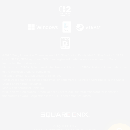
©2026 Sony Interactive Entertainment LLC."PlayStation Family Mark", "PlayStation", "PS5
logo", "PS5", "PS4 logo" and "PS4" are registered trademarks or trademarks of Sony
Interactive Entertainment Inc.
Microsoft, the XBOX Sphere mark, the Series X|S logo and XBOX Series X|S are trademarks
of the Microsoft group of companies.
Nintendo Switch is a trademark of Nintendo.
Windows is either a registered trademark or trademark of Microsoft Corporation in the United
States and/or other countries.
Mac is a trademark of Apple Inc.
©2026 Valve Corporation. Steam and the Steam logo are trademarks and/or registered
trademarks of Valve Corporation in the U.S. and/or other countries.
© SQUARE ENIX