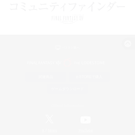
パソコン版へ
関連商品
e-STOREで購入
ゲームダウンロード
Official Information
/
X
News
YouTube