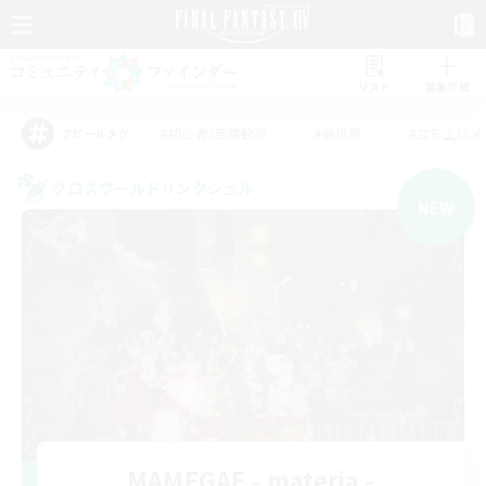
リスト
募集作成
#初心者/若葉歓迎
#絶挑戦
#立ち上げメ
アピールタグ
クロスワールドリンクシェル
NEW
MAMEGAE - materia -