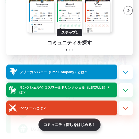
クロスワールドリンクシェル
ステップ1
コミュニティを探す
フリーカンパニー（Free Company）とは？
Rainbow Connection
リンクシェル/クロスワールドリンクシェル（LS/CWLS）と
は？
追加メンバー募集
Materia
PvPチームとは？
50
募集人数
コミュニティ探しをはじめる！
LGBTQIA+