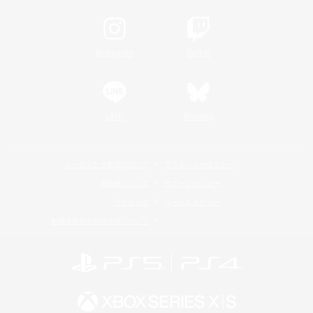
Instagram
Twitch
LINE
Bluesky
レーティング制度について
プライバシーポリシー
著作権について
サポートセンター
ライセンス
ルール＆ポリシー
利用者情報の外部送信について