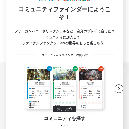
W
E
L
C
O
M
E
T
O
C
O
M
M
U
N
I
T
Y
F
I
N
D
E
R
!
コミュニティファインダーにようこ
そ！
フリーカンパニーやリンクシェルなど、自分のプレイに合ったコ
ミュニティに加入して、
ファイナルファンタジーXIVの世界をもっと楽しもう！
コミュニティファインダーの使い方
パソコン版へ
関連商品
e-STOREで購入
ステップ1
ゲームダウンロード
コミュニティを探す