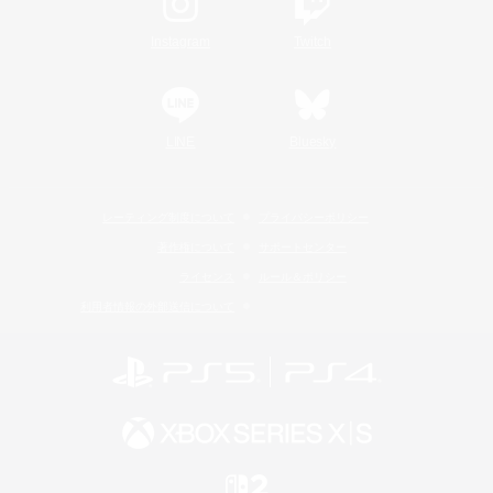
Instagram
Twitch
LINE
Bluesky
レーティング制度について
プライバシーポリシー
著作権について
サポートセンター
ライセンス
ルール＆ポリシー
利用者情報の外部送信について