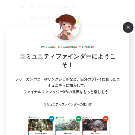
まったりゆっくり楽しむ
なんでも楽しむ
スクリーンショット撮影
JA
詳細を見る
W
E
L
C
O
M
E
T
O
C
O
M
M
U
N
I
T
Y
F
I
N
D
E
R
!
募集期間: 2026/09/01 まで
コミュニティファインダーにようこ
そ！
フリーカンパニーやリンクシェルなど、自分のプレイに合ったコ
ミュニティに加入して、
ファイナルファンタジーXIVの世界をもっと楽しもう！
コミュニティファインダーの使い方