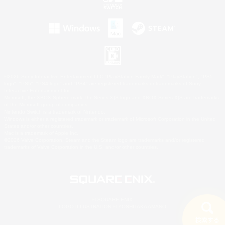
©2026 Sony Interactive Entertainment LLC."PlayStation Family Mark", "PlayStation", "PS5
logo", "PS5", "PS4 logo" and "PS4" are registered trademarks or trademarks of Sony
Interactive Entertainment Inc.
Microsoft, the XBOX Sphere mark, the Series X|S logo and XBOX Series X|S are trademarks
of the Microsoft group of companies.
Nintendo Switch is a trademark of Nintendo.
Windows is either a registered trademark or trademark of Microsoft Corporation in the United
States and/or other countries.
Mac is a trademark of Apple Inc.
©2026 Valve Corporation. Steam and the Steam logo are trademarks and/or registered
trademarks of Valve Corporation in the U.S. and/or other countries.
© SQUARE ENIX
LOGO ILLUSTRATION:© YOSHITAKA AMANO
検索する