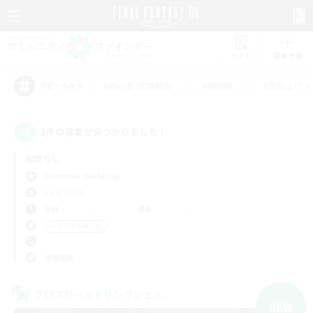
リスト
募集作成
#初心者/若葉歓迎
#絶挑戦
#立ち上げメ
アピールタグ
1件の募集が見つかりました！
指定なし
Bismarck (Materia)
LS & CWLS
平日
週末
＃なんでも楽しむ
使用言語
クロスワールドリンクシェル
NEW