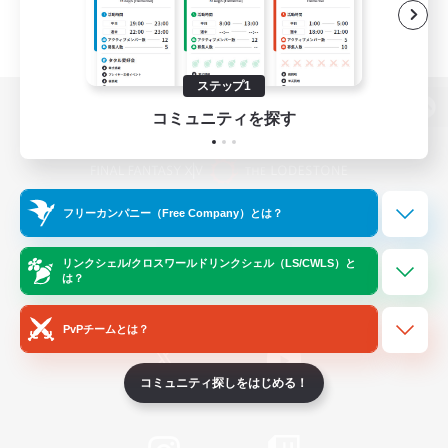
ステップ1
コミュニティを探す
パソコン版へ
フリーカンパニー（Free Company）とは？
関連商品
e-STOREで購入
ゲームダウンロード
リンクシェル/クロスワールドリンクシェル（LS/CWLS）と
は？
Official Information
PvPチームとは？
コミュニティ探しをはじめる！
/
X
News
YouTube