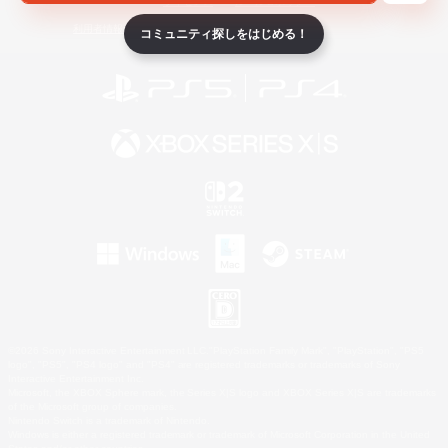
ライセンス
ルール＆ポリシー
利用者情報の外部送信について
コミュニティ探しをはじめる！
©2026 Sony Interactive Entertainment LLC."PlayStation Family Mark", "PlayStation", "PS5
logo", "PS5", "PS4 logo" and "PS4" are registered trademarks or trademarks of Sony
Interactive Entertainment Inc.
Microsoft, the XBOX Sphere mark, the Series X|S logo and XBOX Series X|S are trademarks
of the Microsoft group of companies.
Nintendo Switch is a trademark of Nintendo.
Windows is either a registered trademark or trademark of Microsoft Corporation in the United