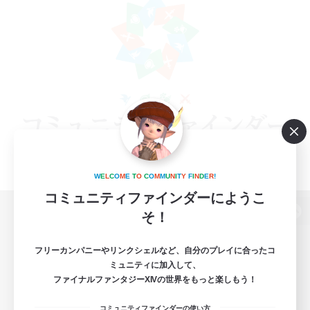
W
E
L
C
O
M
E
T
O
C
O
M
M
U
N
I
T
Y
F
I
N
D
E
R
!
コミュニティファインダーにようこ
そ！
パソコン版へ
フリーカンパニーやリンクシェルなど、自分のプレイに合ったコ
ミュニティに加入して、
ファイナルファンタジーXIVの世界をもっと楽しもう！
関連商品
e-STOREで購入
コミュニティファインダーの使い方