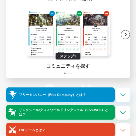
ゲームダウンロード
Official Information
/
X
News
YouTube
ステップ1
コミュニティを探す
Instagram
Twitch
フリーカンパニー（Free Company）とは？
LINE
Bluesky
リンクシェル/クロスワールドリンクシェル（LS/CWLS）と
は？
レーティング制度について
プライバシーポリシー
著作権について
サポートセンター
PvPチームとは？