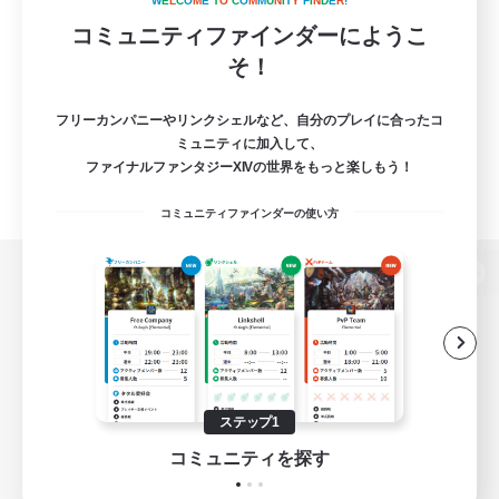
W
E
L
C
O
M
E
T
O
C
O
M
M
U
N
I
T
Y
F
I
N
D
E
R
!
コミュニティファインダーにようこ
そ！
フリーカンパニーやリンクシェルなど、自分のプレイに合ったコ
ミュニティに加入して、
ファイナルファンタジーXIVの世界をもっと楽しもう！
コミュニティファインダーの使い方
パソコン版へ
関連商品
e-STOREで購入
ステップ1
ゲームダウンロード
コミュニティを探す