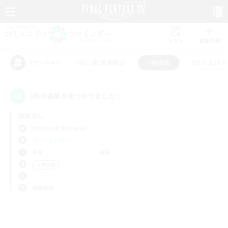
リスト
募集作成
#初心者/若葉歓迎
#絶挑戦
#立ち上げメ
アピールタグ
0件の募集が見つかりました！
指定なし
Bismarck (Materia)
フリーカンパニー
平日
週末
＃絶挑戦
使用言語