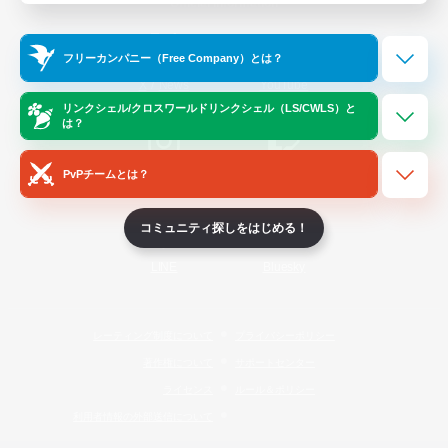
Official Information
フリーカンパニー（Free Company）とは？
/
X
News
YouTube
リンクシェル/クロスワールドリンクシェル（LS/CWLS）と
は？
PvPチームとは？
Instagram
Twitch
コミュニティ探しをはじめる！
LINE
Bluesky
レーティング制度について
プライバシーポリシー
著作権について
サポートセンター
ライセンス
ルール＆ポリシー
利用者情報の外部送信について