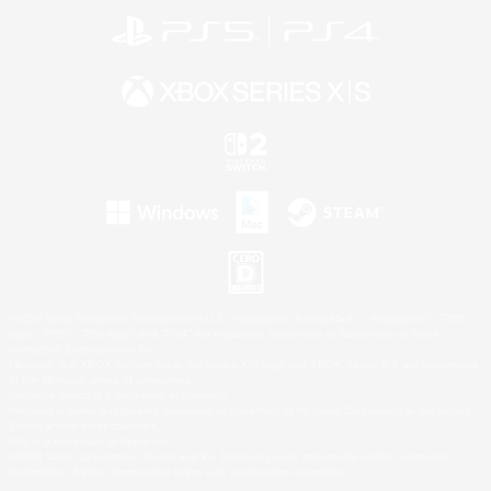
©2026 Sony Interactive Entertainment LLC."PlayStation Family Mark", "PlayStation", "PS5
logo", "PS5", "PS4 logo" and "PS4" are registered trademarks or trademarks of Sony
Interactive Entertainment Inc.
Microsoft, the XBOX Sphere mark, the Series X|S logo and XBOX Series X|S are trademarks
of the Microsoft group of companies.
Nintendo Switch is a trademark of Nintendo.
Windows is either a registered trademark or trademark of Microsoft Corporation in the United
States and/or other countries.
Mac is a trademark of Apple Inc.
©2026 Valve Corporation. Steam and the Steam logo are trademarks and/or registered
trademarks of Valve Corporation in the U.S. and/or other countries.