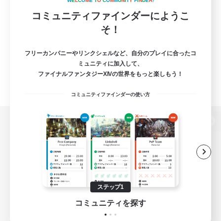
W
E
L
C
O
M
E
T
O
C
O
M
M
U
N
I
T
Y
F
I
N
D
E
R
!
コミュニティファインダーにようこ
そ！
フリーカンパニーやリンクシェルなど、自分のプレイに合ったコ
ミュニティに加入して、
ファイナルファンタジーXIVの世界をもっと楽しもう！
コミュニティファインダーの使い方
パソコン版へ
関連商品
e-STOREで購入
ステップ1
ゲームダウンロード
コミュニティを探す