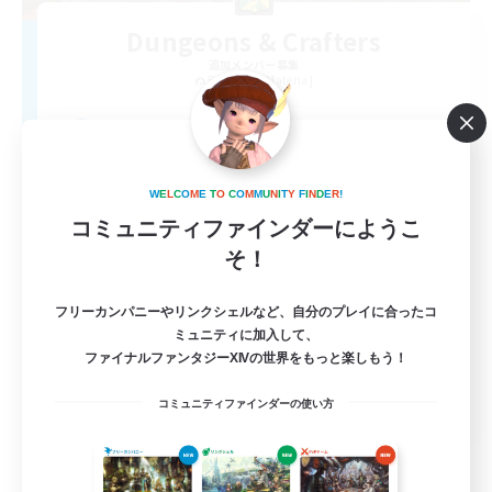
Dungeons & Crafters
追加メンバー募集
Bismarck [Materia]
100
募集人数
Discord Server
W
E
L
C
O
M
E
T
O
C
O
M
M
U
N
I
T
Y
F
I
N
D
E
R
!
コミュニティファインダーにようこ
そ！
フリーカンパニーやリンクシェルなど、自分のプレイに合ったコ
ミュニティに加入して、
ファイナルファンタジーXIVの世界をもっと楽しもう！
EN
コミュニティファインダーの使い方
詳細を見る
募集期間: 2026/08/30 まで