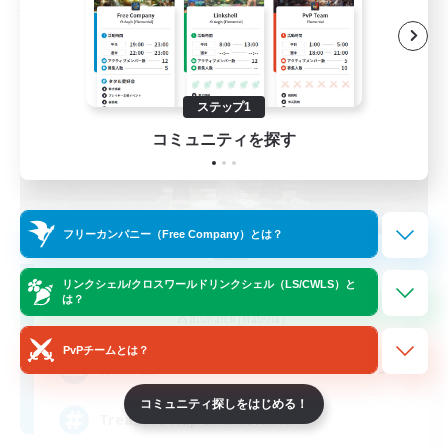
フリーカンパニー
ステップ1
コミュニティを探す
フリーカンパニー（Free Company）とは？
Stormbringer
リンクシェル/クロスワールドリンクシェル（LS/CWLS）と
は？
追加メンバー募集
Bismarck [Materia]
PvPチームとは？
--
募集人数
コミュニティ探しをはじめる！
Treasure Map Enthusiasts