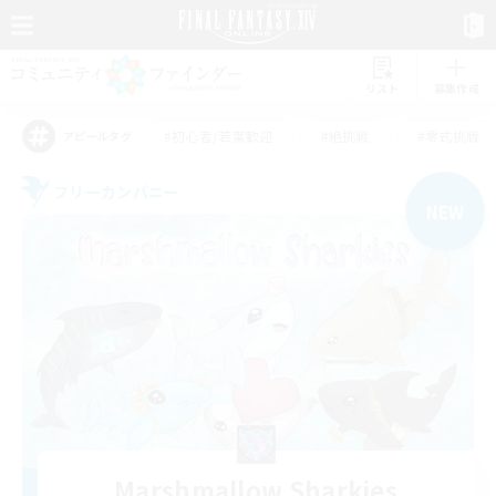
リスト
募集作成
#初心者/若葉歓迎
#絶挑戦
#零式挑戦
アピールタグ
フリーカンパニー
NEW
Marshmallow Sharkies