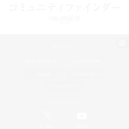
パソコン版へ
関連商品
e-STOREで購入
ゲームダウンロード
Official Information
/
X
News
YouTube