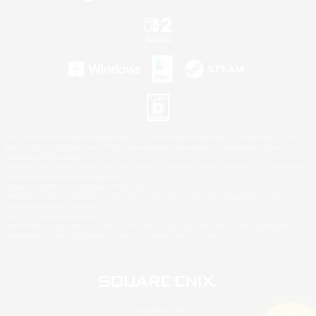
©2026 Sony Interactive Entertainment LLC."PlayStation Family Mark", "PlayStation", "PS5
logo", "PS5", "PS4 logo" and "PS4" are registered trademarks or trademarks of Sony
Interactive Entertainment Inc.
Microsoft, the XBOX Sphere mark, the Series X|S logo and XBOX Series X|S are trademarks
of the Microsoft group of companies.
Nintendo Switch is a trademark of Nintendo.
Windows is either a registered trademark or trademark of Microsoft Corporation in the United
States and/or other countries.
Mac is a trademark of Apple Inc.
©2026 Valve Corporation. Steam and the Steam logo are trademarks and/or registered
trademarks of Valve Corporation in the U.S. and/or other countries.
© SQUARE ENIX