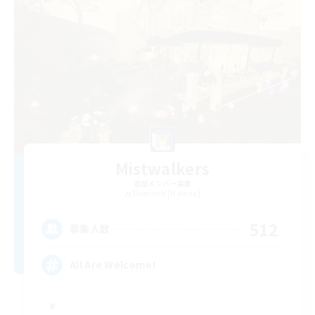
Mistwalkers
追加メンバー募集
Bismarck [Materia]
512
募集人数
All Are Welcome!