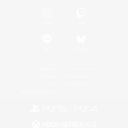
Instagram
Twitch
LINE
Bluesky
レーティング制度について
プライバシーポリシー
著作権について
サポートセンター
ライセンス
ルール＆ポリシー
利用者情報の外部送信について