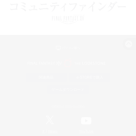
パソコン版へ
関連商品
e-STOREで購入
ゲームダウンロード
Official Information
/
X
News
YouTube