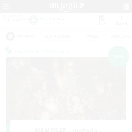
リスト
募集作成
#初心者/若葉歓迎
#絶挑戦
#立ち上げメ
アピールタグ
クロスワールドリンクシェル
NEW
MAMEGAE - materia -