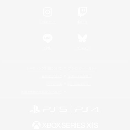
Instagram
Twitch
LINE
Bluesky
レーティング制度について
プライバシーポリシー
著作権について
サポートセンター
ライセンス
ルール＆ポリシー
利用者情報の外部送信について