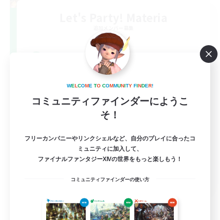
Let's Party! Materia
追加メンバー募集
Materia
999
募集人数
LetsPartyFFXIVDiscord
W
E
L
C
O
M
E
T
O
C
O
M
M
U
N
I
T
Y
F
I
N
D
E
R
!
コミュニティファインダーにようこ
そ！
フリーカンパニーやリンクシェルなど、自分のプレイに合ったコ
ミュニティに加入して、
ファイナルファンタジーXIVの世界をもっと楽しもう！
EN
コミュニティファインダーの使い方
詳細を見る
募集期間: 2026/08/24 まで