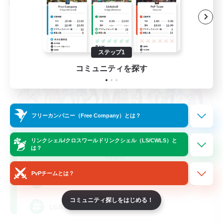
クロスワールドリンクシェル
ステップ1
コミュニティを探す
フリーカンパニー（Free Company）とは？
Rainbow Connection
リンクシェル/クロスワールドリンクシェル（LS/CWLS）と
は？
追加メンバー募集
Materia
PvPチームとは？
50
募集人数
コミュニティ探しをはじめる！
LGBTQIA+