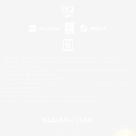
©2026 Sony Interactive Entertainment LLC."PlayStation Family Mark", "PlayStation", "PS5
logo", "PS5", "PS4 logo" and "PS4" are registered trademarks or trademarks of Sony
Interactive Entertainment Inc.
Microsoft, the XBOX Sphere mark, the Series X|S logo and XBOX Series X|S are trademarks
of the Microsoft group of companies.
Nintendo Switch is a trademark of Nintendo.
Windows is either a registered trademark or trademark of Microsoft Corporation in the United
States and/or other countries.
Mac is a trademark of Apple Inc.
©2026 Valve Corporation. Steam and the Steam logo are trademarks and/or registered
trademarks of Valve Corporation in the U.S. and/or other countries.
© SQUARE ENIX