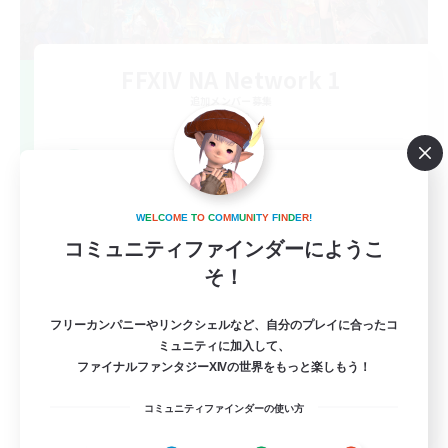
FFXIV NA Network 1
追加メンバー募集
Materia
100
募集人数
Players events social
W
E
L
C
O
M
E
T
O
C
O
M
M
U
N
I
T
Y
F
I
N
D
E
R
!
コミュニティファインダーにようこ
そ！
フリーカンパニーやリンクシェルなど、自分のプレイに合ったコ
ミュニティに加入して、
ファイナルファンタジーXIVの世界をもっと楽しもう！
EN / FR
コミュニティファインダーの使い方
詳細を見る