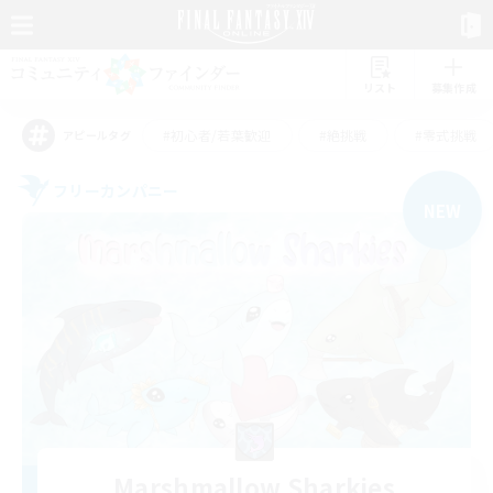
リスト
募集作成
#初心者/若葉歓迎
#絶挑戦
#零式挑戦
アピールタグ
フリーカンパニー
NEW
Marshmallow Sharkies