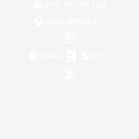
©2026 Sony Interactive Entertainment LLC."PlayStation Family Mark", "PlayStation", "PS5
logo", "PS5", "PS4 logo" and "PS4" are registered trademarks or trademarks of Sony
Interactive Entertainment Inc.
Microsoft, the XBOX Sphere mark, the Series X|S logo and XBOX Series X|S are trademarks
of the Microsoft group of companies.
Nintendo Switch is a trademark of Nintendo.
Windows is either a registered trademark or trademark of Microsoft Corporation in the United
States and/or other countries.
Mac is a trademark of Apple Inc.
©2026 Valve Corporation. Steam and the Steam logo are trademarks and/or registered
trademarks of Valve Corporation in the U.S. and/or other countries.