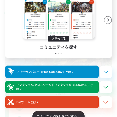
募集期間: 2026/08/28 まで
クロスワールドリンクシェル
ステップ1
コミュニティを探す
フリーカンパニー（Free Company）とは？
Let's Party! Materia
リンクシェル/クロスワールドリンクシェル（LS/CWLS）と
は？
追加メンバー募集
Materia
PvPチームとは？
999
募集人数
コミュニティ探しをはじめる！