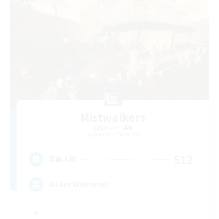
Mistwalkers
追加メンバー募集
Bismarck [Materia]
512
募集人数
All Are Welcome!