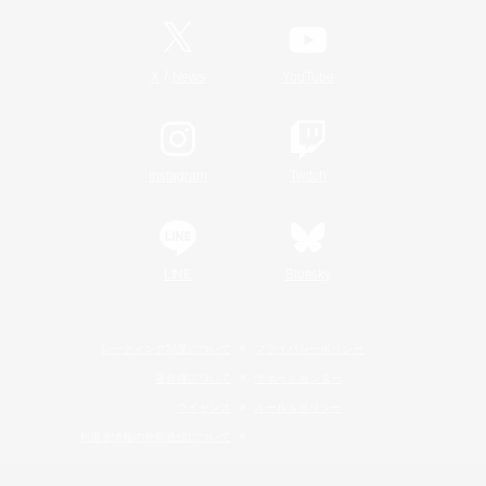
/
X
News
YouTube
Instagram
Twitch
LINE
Bluesky
レーティング制度について
プライバシーポリシー
著作権について
サポートセンター
ライセンス
ルール＆ポリシー
利用者情報の外部送信について