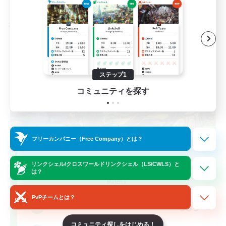
募集期間: 2026/08/28 まで
クロスワールドリンクシェル
ステップ1
コミュニティを探す
フリーカンパニー（Free Company）とは？
Let's Party! Materia
リンクシェル/クロスワールドリンクシェル（LS/CWLS）と
は？
追加メンバー募集
Materia
PvPチームとは？
999
募集人数
コミュニティ探しをはじめる！