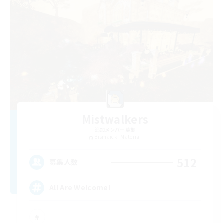
Mistwalkers
追加メンバー募集
Bismarck [Materia]
512
募集人数
All Are Welcome!