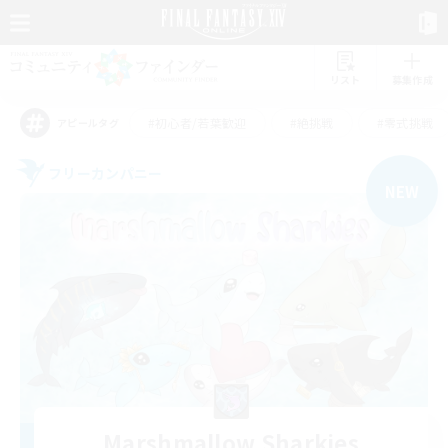
リスト
募集作成
#初心者/若葉歓迎
#絶挑戦
#零式挑戦
アピールタグ
フリーカンパニー
NEW
Marshmallow Sharkies