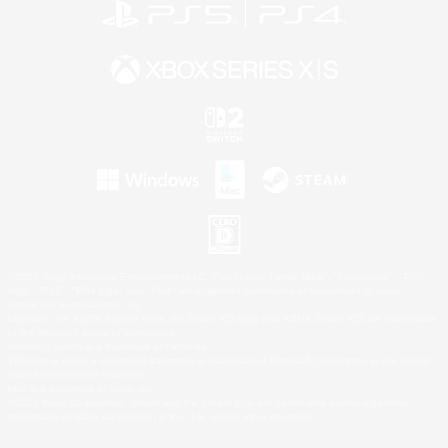
©2026 Sony Interactive Entertainment LLC."PlayStation Family Mark", "PlayStation", "PS5
logo", "PS5", "PS4 logo" and "PS4" are registered trademarks or trademarks of Sony
Interactive Entertainment Inc.
Microsoft, the XBOX Sphere mark, the Series X|S logo and XBOX Series X|S are trademarks
of the Microsoft group of companies.
Nintendo Switch is a trademark of Nintendo.
Windows is either a registered trademark or trademark of Microsoft Corporation in the United
States and/or other countries.
Mac is a trademark of Apple Inc.
©2026 Valve Corporation. Steam and the Steam logo are trademarks and/or registered
trademarks of Valve Corporation in the U.S. and/or other countries.