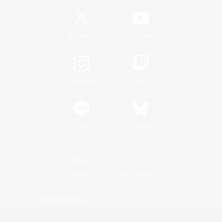
/
X
News
YouTube
Instagram
Twitch
LINE
Bluesky
レーティング制度について
プライバシーポリシー
著作権について
サポートセンター
ライセンス
ルール＆ポリシー
利用者情報の外部送信について