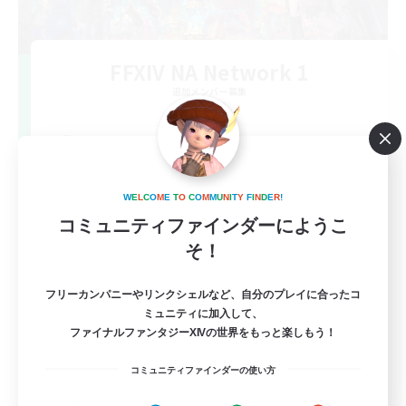
FFXIV NA Network 1
追加メンバー募集
Materia
100
募集人数
Players events social
W
E
L
C
O
M
E
T
O
C
O
M
M
U
N
I
T
Y
F
I
N
D
E
R
!
コミュニティファインダーにようこ
そ！
フリーカンパニーやリンクシェルなど、自分のプレイに合ったコ
ミュニティに加入して、
ファイナルファンタジーXIVの世界をもっと楽しもう！
EN / FR
コミュニティファインダーの使い方
詳細を見る