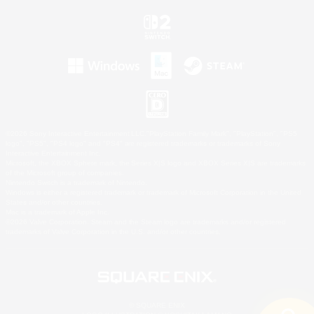
©2026 Sony Interactive Entertainment LLC."PlayStation Family Mark", "PlayStation", "PS5
logo", "PS5", "PS4 logo" and "PS4" are registered trademarks or trademarks of Sony
Interactive Entertainment Inc.
Microsoft, the XBOX Sphere mark, the Series X|S logo and XBOX Series X|S are trademarks
of the Microsoft group of companies.
Nintendo Switch is a trademark of Nintendo.
Windows is either a registered trademark or trademark of Microsoft Corporation in the United
States and/or other countries.
Mac is a trademark of Apple Inc.
©2026 Valve Corporation. Steam and the Steam logo are trademarks and/or registered
trademarks of Valve Corporation in the U.S. and/or other countries.
© SQUARE ENIX