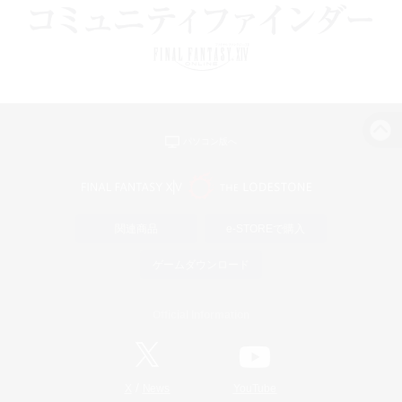
パソコン版へ
関連商品
e-STOREで購入
ゲームダウンロード
Official Information
/
X
News
YouTube