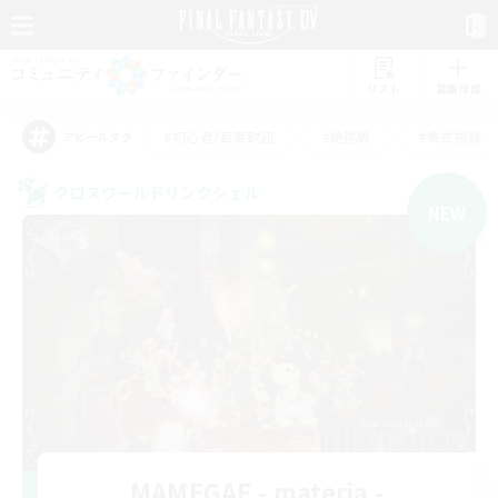
リスト
募集作成
#初心者/若葉歓迎
#絶挑戦
#零式挑戦
アピールタグ
クロスワールドリンクシェル
NEW
MAMEGAE - materia -