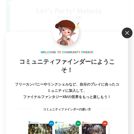
Let's Party! Materia
追加メンバー募集
Materia
999
募集人数
LetsPartyFFXIVDiscord
W
E
L
C
O
M
E
T
O
C
O
M
M
U
N
I
T
Y
F
I
N
D
E
R
!
コミュニティファインダーにようこ
そ！
フリーカンパニーやリンクシェルなど、自分のプレイに合ったコ
ミュニティに加入して、
ファイナルファンタジーXIVの世界をもっと楽しもう！
EN
コミュニティファインダーの使い方
詳細を見る
募集期間: 2026/08/24 まで