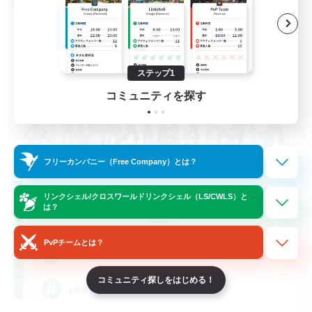
クロスワールドリンクシェル
ステップ1
コミュニティを探す
フリーカンパニー（Free Company）とは？
Rainbow Connection
リンクシェル/クロスワールドリンクシェル（LS/CWLS）と
は？
追加メンバー募集
Materia
PvPチームとは？
50
募集人数
コミュニティ探しをはじめる！
LGBTQIA+