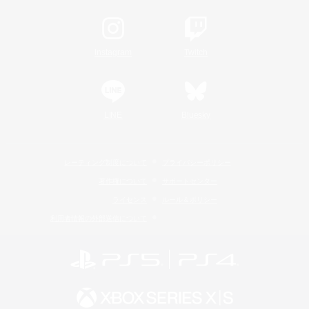
Instagram
Twitch
LINE
Bluesky
レーティング制度について
プライバシーポリシー
著作権について
サポートセンター
ライセンス
ルール＆ポリシー
利用者情報の外部送信について