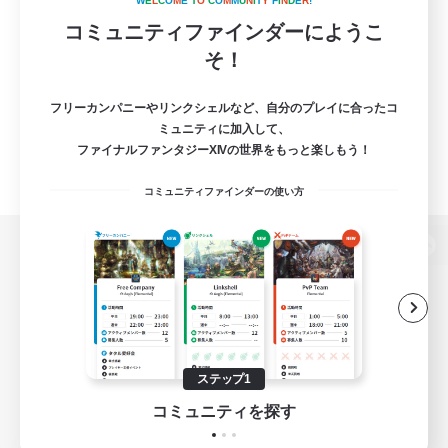
W
E
L
C
O
M
E
T
O
C
O
M
M
U
N
I
T
Y
F
I
N
D
E
R
!
コミュニティファインダーにようこ
そ！
フリーカンパニーやリンクシェルなど、自分のプレイに合ったコ
ミュニティに加入して、
ファイナルファンタジーXIVの世界をもっと楽しもう！
コミュニティファインダーの使い方
パソコン版へ
関連商品
e-STOREで購入
ステップ1
ゲームダウンロード
コミュニティを探す