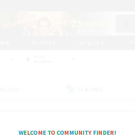
始める
プレイガイド
コミュニティ
ラ
WORLD
Bismarck
カンパニー
LS & CWLS
(4)
(4)
コミュニティファインダー
W
E
L
C
O
M
E
T
O
C
O
M
M
U
N
I
T
Y
F
I
N
D
E
R
!