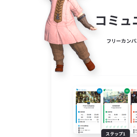
コミ
コミュ
コミュニ
自分に合っ
フリーカンパ
ステップ1