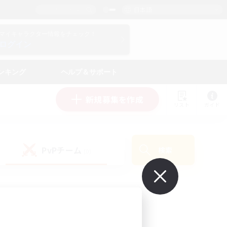
日本語
マイキャラクター情報をチェック！
ログイン
ンキング
ヘルプ＆サポート
新規募集を作成
リスト
ガイド
PvPチーム
検索
(0)
で