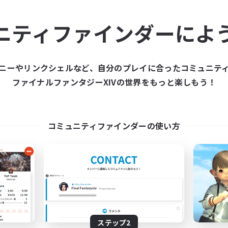
ュニティメンバーを集め
ニティファインダーによ
ティファインダーは、一緒に冒険する仲間を募集することが
た仲間を集めて、ファイナルファンタジーXIVの世界をもっ
ニーやリンクシェルなど、自分のプレイに合ったコミュニテ
ファイナルファンタジーXIVの世界をもっと楽しもう！
新規募集を作成する
コミュニティファインダーの使い方
ステップ2