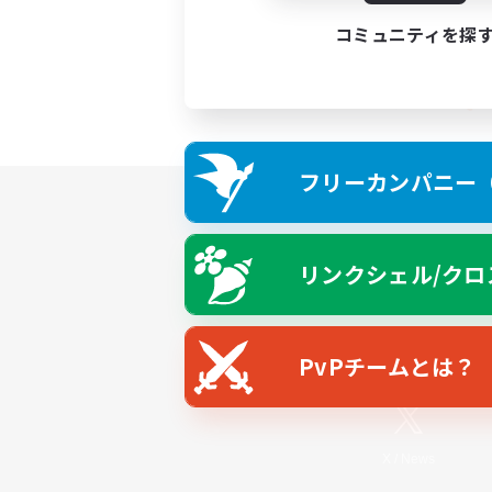
コミュニティを探
フリーカンパニー（F
リンクシェル/クロ
PvPチームとは？
X
/
News