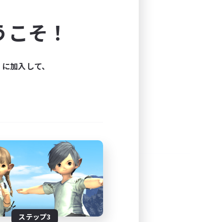
よう！
うこそ！
できます。
と楽しもう！
ィに加入して、
ステップ3