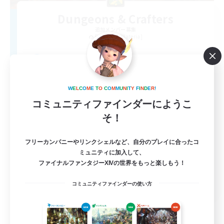
Dungeons & Crafters
追加メンバー募集
Bismarck [Materia]
100
募集人数
Discord Server
W
E
L
C
O
M
E
T
O
C
O
M
M
U
N
I
T
Y
F
I
N
D
E
R
!
コミュニティファインダーにようこ
そ！
フリーカンパニーやリンクシェルなど、自分のプレイに合ったコ
ミュニティに加入して、
ファイナルファンタジーXIVの世界をもっと楽しもう！
EN
コミュニティファインダーの使い方
詳細を見る
募集期間: 2026/08/30 まで