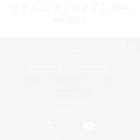
パソコン版へ
関連商品
e-STOREで購入
ゲームダウンロード
Official Information
/
X
News
YouTube