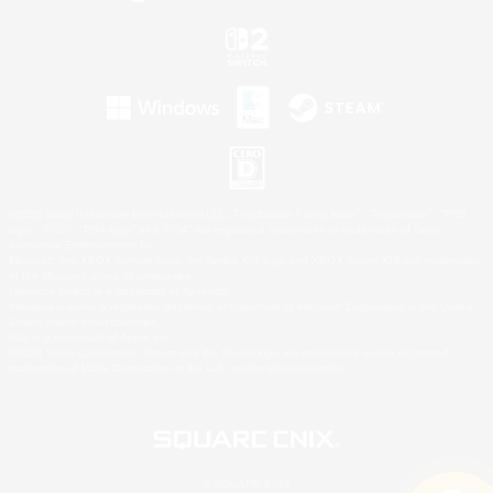
©2026 Sony Interactive Entertainment LLC."PlayStation Family Mark", "PlayStation", "PS5
logo", "PS5", "PS4 logo" and "PS4" are registered trademarks or trademarks of Sony
Interactive Entertainment Inc.
Microsoft, the XBOX Sphere mark, the Series X|S logo and XBOX Series X|S are trademarks
of the Microsoft group of companies.
Nintendo Switch is a trademark of Nintendo.
Windows is either a registered trademark or trademark of Microsoft Corporation in the United
States and/or other countries.
Mac is a trademark of Apple Inc.
©2026 Valve Corporation. Steam and the Steam logo are trademarks and/or registered
trademarks of Valve Corporation in the U.S. and/or other countries.
© SQUARE ENIX