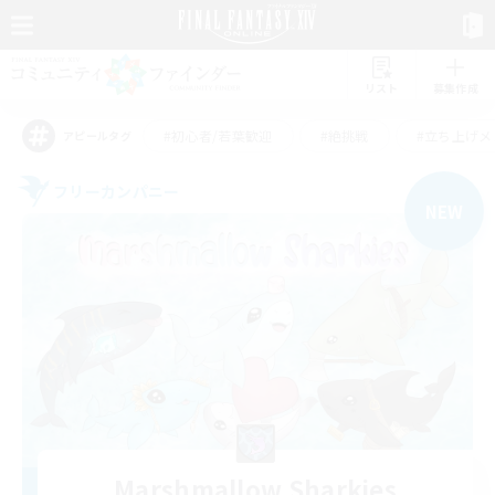
リスト
募集作成
#初心者/若葉歓迎
#絶挑戦
#立ち上げメ
アピールタグ
フリーカンパニー
NEW
Marshmallow Sharkies