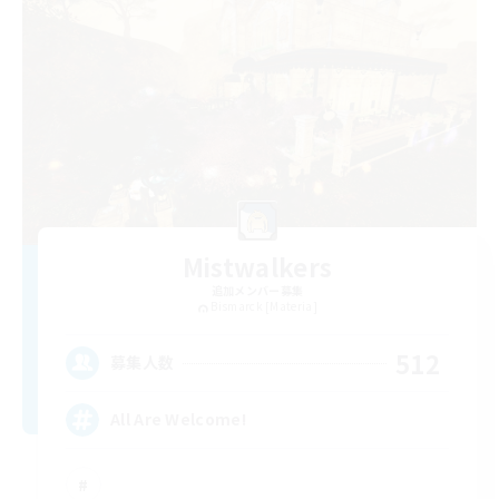
Mistwalkers
追加メンバー募集
Bismarck [Materia]
512
募集人数
All Are Welcome!