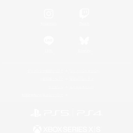
Instagram
Twitch
LINE
Bluesky
レーティング制度について
プライバシーポリシー
著作権について
サポートセンター
ライセンス
ルール＆ポリシー
利用者情報の外部送信について