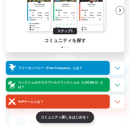
フリーカンパニー
ステップ1
コミュニティを探す
フリーカンパニー（Free Company）とは？
Stormbringer
リンクシェル/クロスワールドリンクシェル（LS/CWLS）と
は？
追加メンバー募集
Bismarck [Materia]
PvPチームとは？
--
募集人数
コミュニティ探しをはじめる！
Treasure Map Enthusiasts