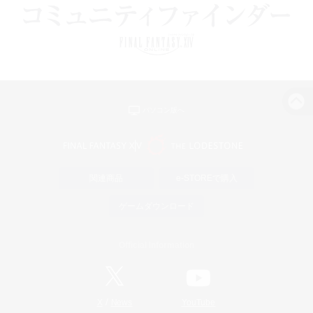
パソコン版へ
関連商品
e-STOREで購入
ゲームダウンロード
Official Information
/
X
News
YouTube