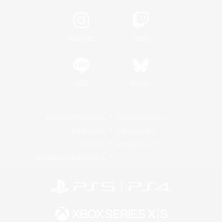
Instagram
Twitch
LINE
Bluesky
レーティング制度について
プライバシーポリシー
著作権について
サポートセンター
ライセンス
ルール＆ポリシー
利用者情報の外部送信について