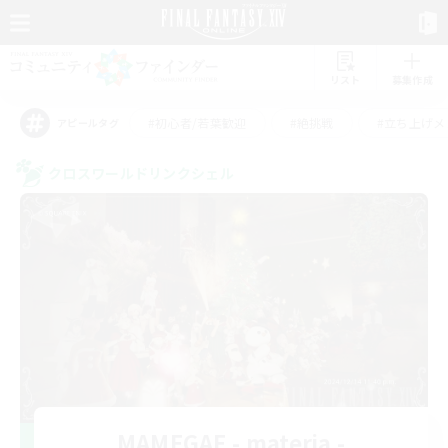
リスト
募集作成
#初心者/若葉歓迎
#絶挑戦
#立ち上げメ
アピールタグ
クロスワールドリンクシェル
MAMEGAE - materia -