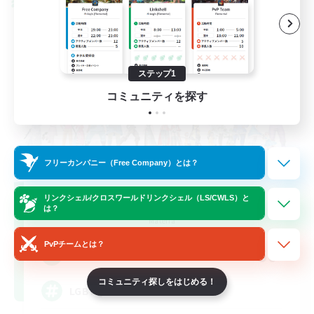
クロスワールドリンクシェル
ステップ1
コミュニティを探す
フリーカンパニー（Free Company）とは？
Rainbow Connection
リンクシェル/クロスワールドリンクシェル（LS/CWLS）と
は？
追加メンバー募集
Materia
PvPチームとは？
50
募集人数
コミュニティ探しをはじめる！
LGBTQIA+