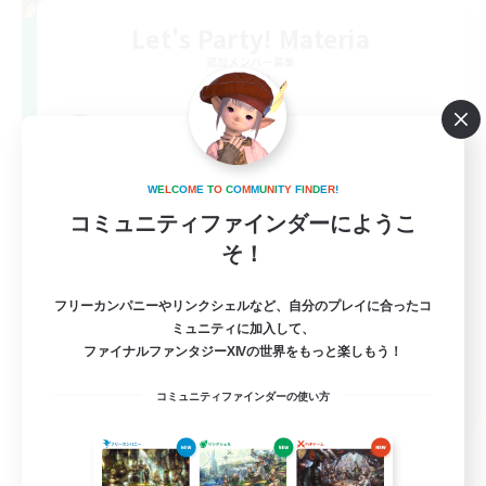
Let's Party! Materia
追加メンバー募集
Materia
999
募集人数
LetsPartyFFXIVDiscord
W
E
L
C
O
M
E
T
O
C
O
M
M
U
N
I
T
Y
F
I
N
D
E
R
!
コミュニティファインダーにようこ
そ！
フリーカンパニーやリンクシェルなど、自分のプレイに合ったコ
ミュニティに加入して、
ファイナルファンタジーXIVの世界をもっと楽しもう！
EN
コミュニティファインダーの使い方
詳細を見る
募集期間: 2026/08/24 まで