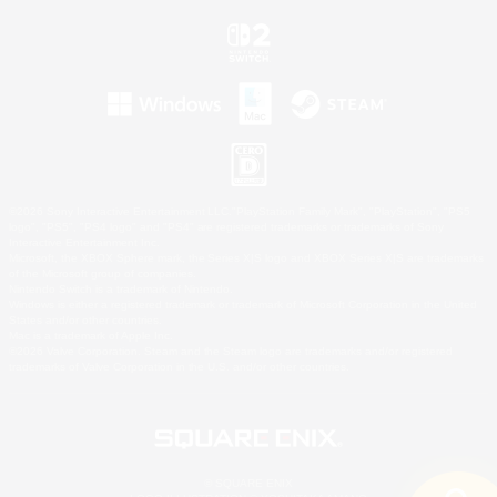
©2026 Sony Interactive Entertainment LLC."PlayStation Family Mark", "PlayStation", "PS5
logo", "PS5", "PS4 logo" and "PS4" are registered trademarks or trademarks of Sony
Interactive Entertainment Inc.
Microsoft, the XBOX Sphere mark, the Series X|S logo and XBOX Series X|S are trademarks
of the Microsoft group of companies.
Nintendo Switch is a trademark of Nintendo.
Windows is either a registered trademark or trademark of Microsoft Corporation in the United
States and/or other countries.
Mac is a trademark of Apple Inc.
©2026 Valve Corporation. Steam and the Steam logo are trademarks and/or registered
trademarks of Valve Corporation in the U.S. and/or other countries.
© SQUARE ENIX