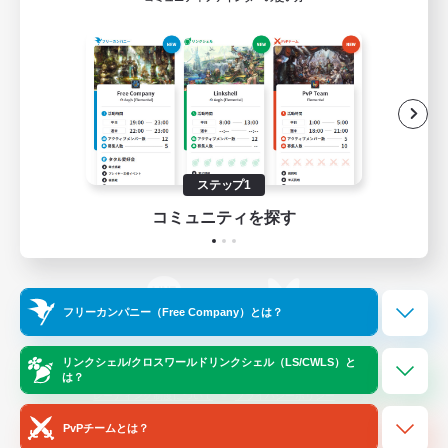
ゲームダウンロード
Official Information
/
X
News
YouTube
ステップ1
コミュニティを探す
Instagram
Twitch
フリーカンパニー（Free Company）とは？
LINE
Bluesky
リンクシェル/クロスワールドリンクシェル（LS/CWLS）と
は？
レーティング制度について
プライバシーポリシー
著作権について
サポートセンター
PvPチームとは？