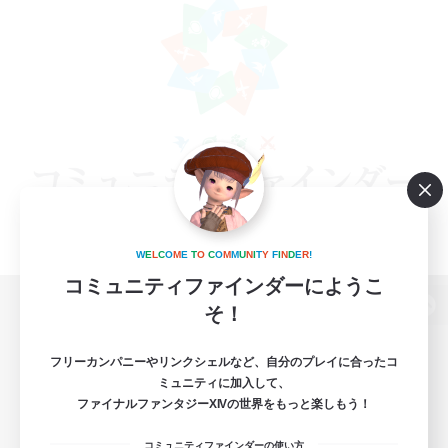
W
E
L
C
O
M
E
T
O
C
O
M
M
U
N
I
T
Y
F
I
N
D
E
R
!
コミュニティファインダーにようこ
そ！
パソコン版へ
フリーカンパニーやリンクシェルなど、自分のプレイに合ったコ
ミュニティに加入して、
ファイナルファンタジーXIVの世界をもっと楽しもう！
関連商品
e-STOREで購入
コミュニティファインダーの使い方