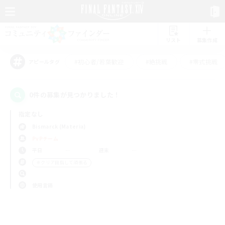
リスト
募集作成
#初心者/若葉歓迎
#絶挑戦
#零式挑戦
アピールタグ
0件の募集が見つかりました！
指定なし
Bismarck (Materia)
PvPチーム
平日
週末
＃クリア目指して頑張る
使用言語