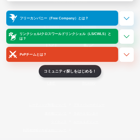
Official Information
フリーカンパニー（Free Company）とは？
/
X
News
YouTube
リンクシェル/クロスワールドリンクシェル（LS/CWLS）と
は？
PvPチームとは？
Instagram
Twitch
コミュニティ探しをはじめる！
LINE
Bluesky
レーティング制度について
プライバシーポリシー
著作権について
サポートセンター
ライセンス
ルール＆ポリシー
利用者情報の外部送信について