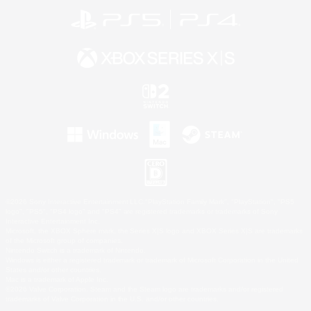
©2026 Sony Interactive Entertainment LLC."PlayStation Family Mark", "PlayStation", "PS5
logo", "PS5", "PS4 logo" and "PS4" are registered trademarks or trademarks of Sony
Interactive Entertainment Inc.
Microsoft, the XBOX Sphere mark, the Series X|S logo and XBOX Series X|S are trademarks
of the Microsoft group of companies.
Nintendo Switch is a trademark of Nintendo.
Windows is either a registered trademark or trademark of Microsoft Corporation in the United
States and/or other countries.
Mac is a trademark of Apple Inc.
©2026 Valve Corporation. Steam and the Steam logo are trademarks and/or registered
trademarks of Valve Corporation in the U.S. and/or other countries.