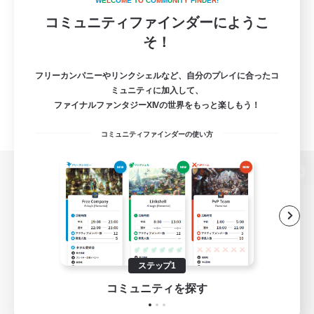
W
E
L
C
O
M
E
T
O
C
O
M
M
U
N
I
T
Y
F
I
N
D
E
R
!
コミュニティファインダーにようこ
そ！
フリーカンパニーやリンクシェルなど、自分のプレイに合ったコ
ミュニティに加入して、
ファイナルファンタジーXIVの世界をもっと楽しもう！
コミュニティファインダーの使い方
パソコン版へ
関連商品
e-STOREで購入
ステップ1
ゲームダウンロード
コミュニティを探す