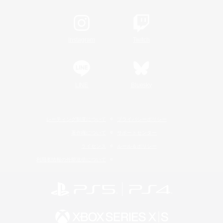
Instagram
Twitch
LINE
Bluesky
レーティング制度について
プライバシーポリシー
著作権について
サポートセンター
ライセンス
ルール＆ポリシー
利用者情報の外部送信について