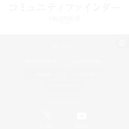
パソコン版へ
関連商品
e-STOREで購入
ゲームダウンロード
Official Information
/
X
News
YouTube