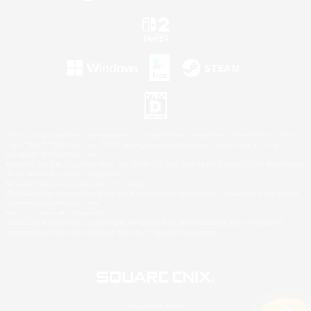
©2026 Sony Interactive Entertainment LLC."PlayStation Family Mark", "PlayStation", "PS5
logo", "PS5", "PS4 logo" and "PS4" are registered trademarks or trademarks of Sony
Interactive Entertainment Inc.
Microsoft, the XBOX Sphere mark, the Series X|S logo and XBOX Series X|S are trademarks
of the Microsoft group of companies.
Nintendo Switch is a trademark of Nintendo.
Windows is either a registered trademark or trademark of Microsoft Corporation in the United
States and/or other countries.
Mac is a trademark of Apple Inc.
©2026 Valve Corporation. Steam and the Steam logo are trademarks and/or registered
trademarks of Valve Corporation in the U.S. and/or other countries.
© SQUARE ENIX