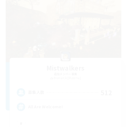
Mistwalkers
追加メンバー募集
Bismarck [Materia]
512
募集人数
All Are Welcome!