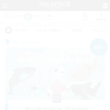
リスト
募集作成
#初心者/若葉歓迎
#絶挑戦
#立ち上げメ
アピールタグ
フリーカンパニー
NEW
Marshmallow Sharkies