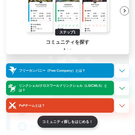
フリーカンパニー
ステップ1
コミュニティを探す
フリーカンパニー（Free Company）とは？
Stormbringer
リンクシェル/クロスワールドリンクシェル（LS/CWLS）と
は？
追加メンバー募集
Bismarck [Materia]
PvPチームとは？
--
募集人数
コミュニティ探しをはじめる！
Treasure Map Enthusiasts