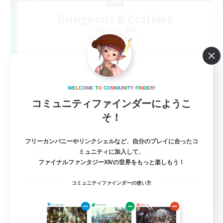
Dungeons & Crafters
追加メンバー募集
Bismarck [Materia]
100
募集人数
Discord Server
W
E
L
C
O
M
E
T
O
C
O
M
M
U
N
I
T
Y
F
I
N
D
E
R
!
コミュニティファインダーにようこ
そ！
フリーカンパニーやリンクシェルなど、自分のプレイに合ったコ
ミュニティに加入して、
ファイナルファンタジーXIVの世界をもっと楽しもう！
EN
コミュニティファインダーの使い方
詳細を見る
募集期間: 2026/08/30 まで